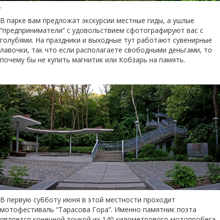
.
В парке вам предложат экскурсии местные гиды, а ушлые
“предприниматели” с удовольствием сфотографируют вас с
голубями. На праздники и выходные тут работают сувенирные
лавочки, так что если располагаете свободными деньгами, то
почему бы не купить магнитик или Кобзарь на память.
В первую субботу июня в этой местности проходит
мотофестиваль “Тарасова Гора”. Именно памятник поэта
является конечной точкой их 140 километрового мотопробега.