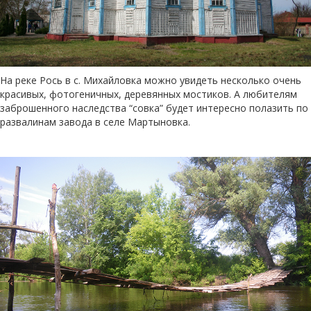
На реке Рось в с. Михайловка можно увидеть несколько очень
красивых, фотогеничных, деревянных мостиков. А любителям
заброшенного наследства “совка” будет интересно полазить по
развалинам завода в селе Мартыновка.