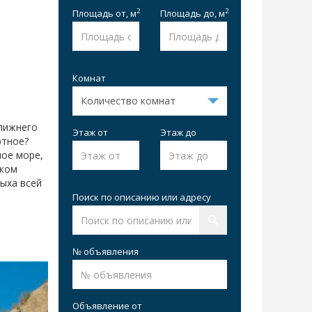
2
2
Площадь от,
м
Площадь до,
м
Комнат
ближнего
Этаж от
Этаж до
ртное?
лое море,
шком
дыха всей
Поиск по описанию или адресу
№ объявления
Объявление от