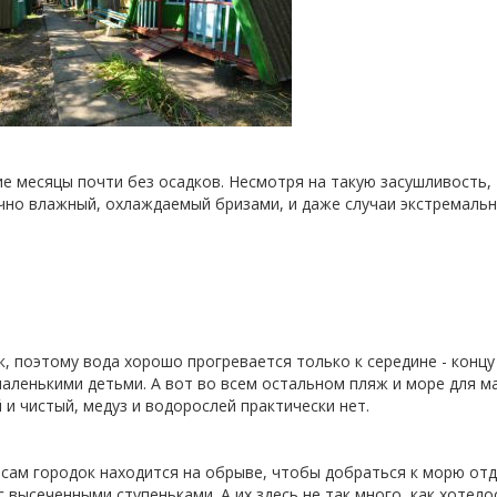
е месяцы почти без осадков. Несмотря на такую засушливость, 
очно влажный, охлаждаемый бризами, и даже случаи экстремаль
к, поэтому вода хорошо прогревается только к середине - концу
маленькими детьми. А вот во всем остальном пляж и море для 
 и чистый, медуз и водорослей практически нет.
ак сам городок находится на обрыве, чтобы добраться к морю о
с высеченными ступеньками. А их здесь не так много, как хотело