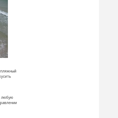
, пляжный
кусить
в любую
правлении