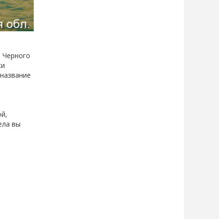
и Черного
ки
 название
ой,
ела вы