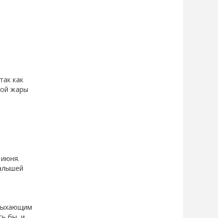
так как
ной жары
 июня.
малышей
тдыхающим
сь бы, и