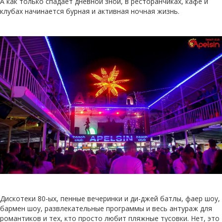
А как только спадает дневной зной, в ресторанчиках, кафе и
клубах начинается бурная и активная ночная жизнь.
Дискотеки 80-ых, пенные вечеринки и ди-джей батлы, фаер шоу,
бармен шоу, развлекательные программы и весь антураж для
романтиков и тех, кто просто любит пляжные тусовки. Нет, это