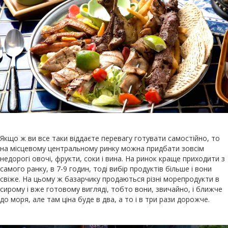
Якщо ж ви все таки віддаєте перевагу готувати самостійно, то
на місцевому центральному ринку можна придбати зовсім
недорогі овочі, фрукти, соки і вина. На ринок краще приходити з
самого ранку, в 7-9 годин, тоді вибір продуктів більше і вони
свіже. На цьому ж базарчику продаються різні морепродукти в
сирому і вже готовому вигляді, тобто вони, звичайно, і ближче
до моря, але там ціна буде в два, а то і в три рази дорожче.