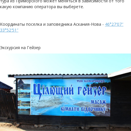
тура из Приморского может меняться в зависимости от того
какую компанию оператора вы выберете.
Координаты поселка и заповедника Аскания-Нова -
46°27′07″
33°52′51″
Экскурсия на Гейзер