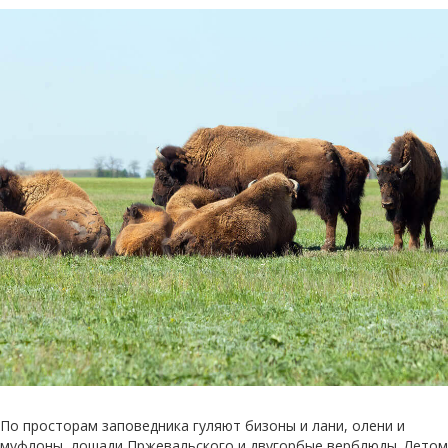
По просторам заповедника гуляют бизоны и лани, олени и
муфлоны, лошади Пржевальского и двугорбые верблюды. Летом