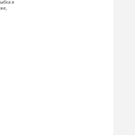
рыбка и
яже,