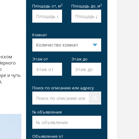
2
2
Площадь от,
м
Площадь до,
м
Комнат
анском
Этаж от
Этаж до
Черного
о
оре и чуть
,
Поиск по описанию или адресу
№ объявления
Объявление от