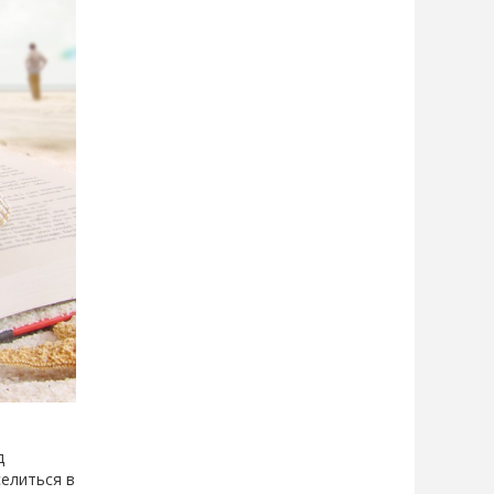
д
селиться в