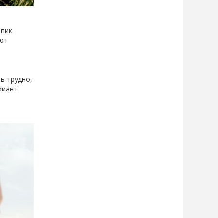
 пик
ают
ть трудно,
риант,