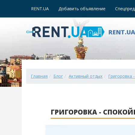
RENT.UA
Добавить объявление
Спецпред
RENT.U
Главная
Блог
Активный отдых
Григоровка 
ГРИГОРОВКА - СПОКО