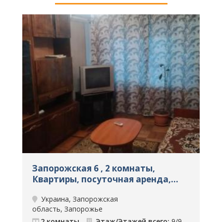
Запорожская 6 , 2 комнаты,
П
Квартиры, посуточная аренда,
п
Запорожье, ID: 691
6
Украина, Запорожская
область, Запорожье
о
2 комнаты
Этаж/Этажей всего:
9/9