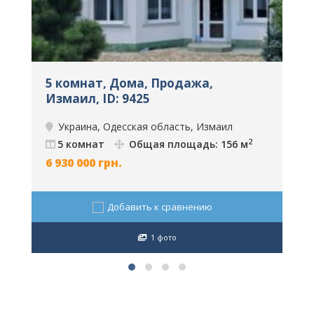
5 комнат, Дома, Продажа,
О
,
Измаил, ID: 9425
п
Д
Украина, Одесская область, Измаил
2
5 комнат
Общая площадь: 156 м
6 930 000
грн.
2
Добавить к сравнению
1 фото