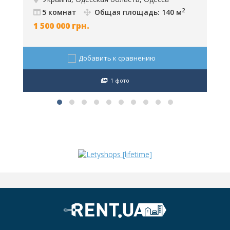
ID: 5408
О
2
5 комнат
Общая площадь: 140 м
1 500 000
грн.
5
Добавить к сравнению
1 фото