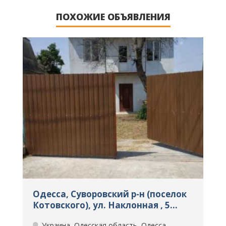
ПОХОЖИЕ ОБЪЯВЛЕНИЯ
,
Одесса, Суворовский р-н (поселок
О
Котовского), ул. Наклонная , 5
Р
комнат, Дома, Продажа, Одесса,
Украина, Одесская область, Одесса