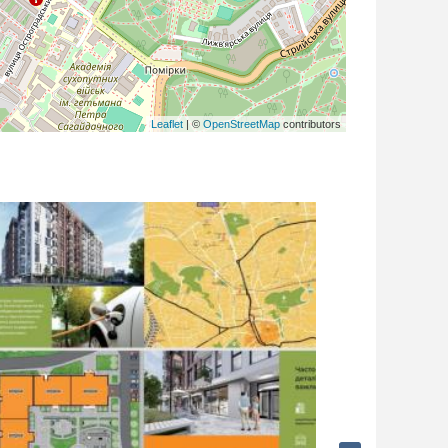
Leaflet
| ©
OpenStreetMap
contributors