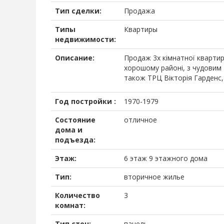
Тип сделки:
Продажа
Типы
Квартиры
недвижимости:
Описание:
Продаж 3х кімнатної кварти
хорошому районі, з чудовим
також ТРЦ Вікторія Гарденс
Год постройки :
1970-1979
Состояние
отличное
дома и
подъезда:
Этаж:
6 этаж 9 этажного дома
Тип:
вторичное жилье
Количество
3
комнат:
Тип стен:
панель