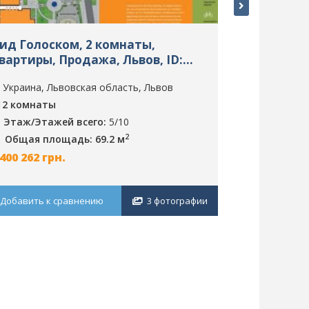
ид Голоском, 2 комнаты,
вулецька 2
вартиры, Продажа, Львов, ID:
Квартиры, 
892
6996
Украина, Львовская область, Львов
Украина, Л
2 комнаты
1 комната
Этаж/Этажей всего:
5/10
Общая пл
2
Общая площадь: 69.2 м
700 000
грн.
 400 262
грн.
Добавить к 
Добавить к сравнению
3 фотографии