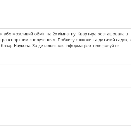
ри або можливий обмін на 2х кімнатну. Квартира розташована в
 транспортним сполученням. Поблизу є школи та дитячий садок, 
, базар Наукова. За детальнішою інформацією телефонуйте.