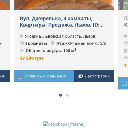
Вул. Джерельна, 4 комнаты,
П
Квартиры, Продажа, Львов, ID:
К
2753
6
Украина, Львовская область, Львов
9
4 комнаты
Этаж/Этажей всего:
5/6
2
Общая площадь: 100 м
47 500
грн.
1
фии
Добавить к сравнению
2 фотографии