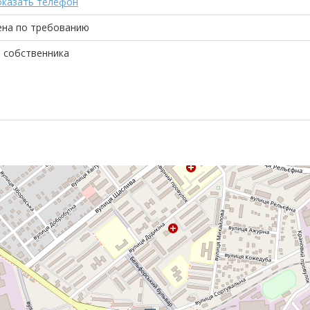
оказать телефон
ена по требованию
 собственника