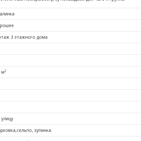
алинка
орошее
этаж 3 этажного дома
2
 м
 улицу
рковка,сельпо, зупинка.