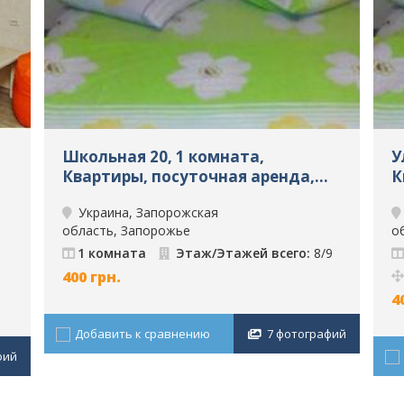
Школьная 20, 1 комната,
У
Квартиры, посуточная аренда,
К
Запорожье, ID: 688
З
Украина, Запорожская
область, Запорожье
о
1 комната
Этаж/Этажей всего:
8/9
400
грн.
4
Добавить к сравнению
7 фотографий
фий