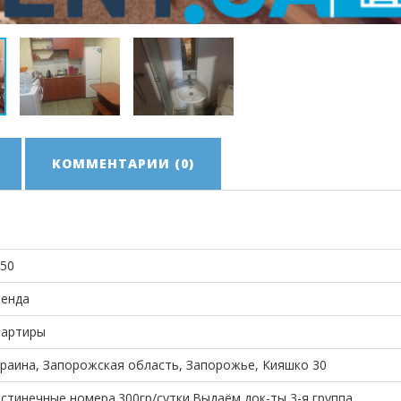
КОММЕНТАРИИ (0)
50
ренда
вартиры
раина, Запорожская область, Запорожье, Кияшко 30
стинечные номера.300гр/сутки.Выдаём док-ты 3-я группа.