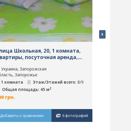
лица Школьная, 20, 1 комната,
Улица Зест
вартиры, посуточная аренда,
комнаты, 
апорожье, ID: 588
аренда, За
Украина, Запорожская
Украина, З
бласть, Запорожье
область, Зап
1 комната
Этаж/Этажей всего:
8/9
2 комнаты
2
Общая площадь: 45 м
Общая пл
00
грн.
450
грн.
Добавить к сравнению
6 фотографий
Добавить к 