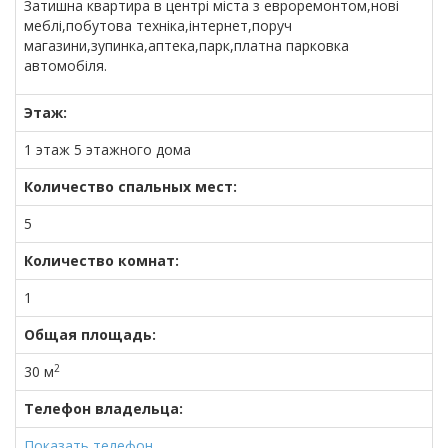
Затишна квартира в центрі міста з евроремонтом,нові
меблі,побутова техніка,інтернет,поруч
магазини,зупинка,аптека,парк,платна парковка
автомобіля.
Этаж:
1 этаж 5 этажного дома
Количество спальных мест:
5
Количество комнат:
1
Общая площадь:
2
30 м
Телефон владельца:
Показать телефон