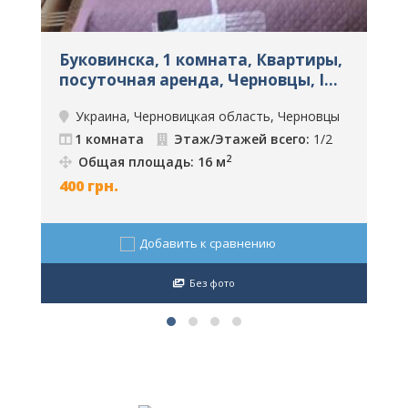
Буковинска, 1 комната, Квартиры,
У
посуточная аренда, Черновцы, ID:
1688
а
Украина, Черновицкая область, Черновцы
1 комната
Этаж/Этажей всего:
1/2
2
Общая площадь: 16 м
400
грн.
3
Добавить к сравнению
Без фото