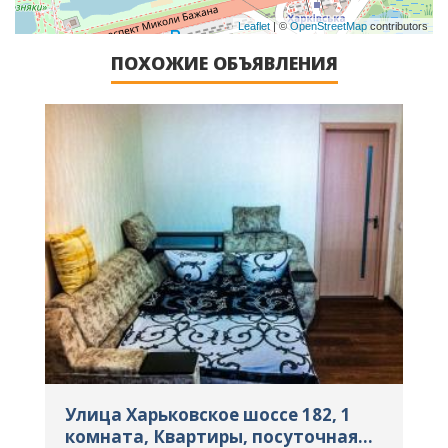
Leaflet
| ©
OpenStreetMap
contributors
ПОХОЖИЕ ОБЪЯВЛЕНИЯ
Улица Харьковское шоссе 182, 1
У
комната, Квартиры, посуточная
К