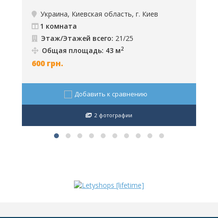
аренда, г. Киев, ID: 275
К
Украина, Киевская область, г. Киев
1 комната
Этаж/Этажей всего:
21/25
2
Общая площадь: 43 м
8
600
грн.
Добавить к сравнению
2 фотографии