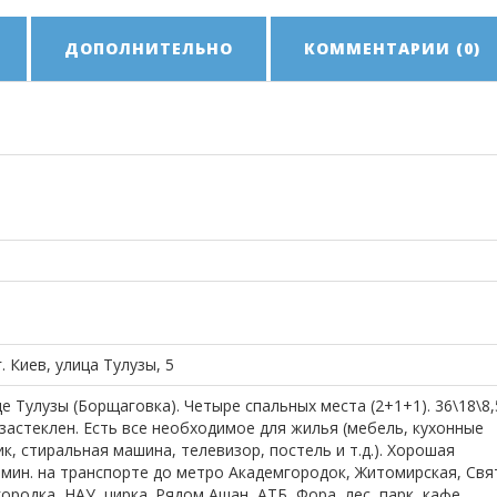
ДОПОЛНИТЕЛЬНО
КОММЕНТАРИИ (0)
. Киев, улица Тулузы, 5
е Тулузы (Борщаговка). Четыре спальных места (2+1+1). 36\18\8,
застеклен. Есть все необходимое для жилья (мебель, кухонные
, стиральная машина, телевизор, постель и т.д.). Хорошая
0 мин. на транспорте до метро Академгородок, Житомирская, Свя
родка, НАУ, цирка. Рядом Ашан, АТБ, Фора, лес, парк, кафе.