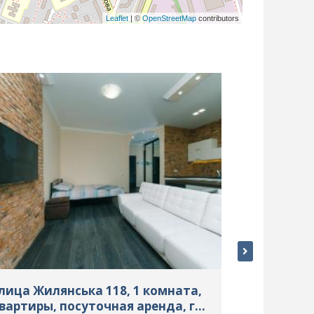
Leaflet
| ©
OpenStreetMap
contributors
лица Жилянська 118, 1 комната,
Улица Кири
вартиры, посуточная аренда, г.
комната, 