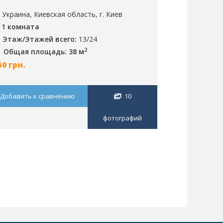
иев, ID: 130
аренда, г. 
Украина, Киевская область, г. Киев
Украина, Ки
1 комната
1 комната
Этаж/Этажей всего:
13/24
Общая пл
2
Общая площадь: 38 м
500
грн.
50
грн.
Добавить к 
Добавить к сравнению
10
фотографий