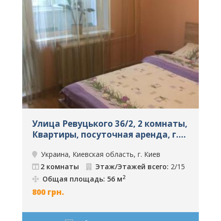
Улица Ревуцького 36/2, 2 комнаты,
У
Квартиры, посуточная аренда, г.
Киев, ID: 201
а
Украина, Киевская область, г. Киев
2 комнаты
Этаж/Этажей всего:
2/15
2
Общая площадь: 56 м
800
грн.
4