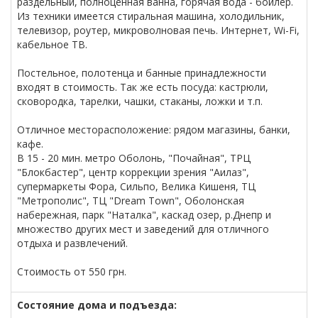
раздельный, полноценная ванна, горячая вода - бойлер.
Из техники имеется стиральная машина, холодильник,
телевизор, роутер, микроволновая печь. Интернет, Wi-Fi,
кабельное ТВ.
Постельное, полотенца и банные принадлежности
входят в стоимость. Так же есть посуда: кастрюли,
сковородка, тарелки, чашки, стаканы, ложки и т.п.
Отличное месторасположение: рядом магазины, банки,
кафе.
В 15 - 20 мин. метро Оболонь, "Почайная", ТРЦ
"Блокбастер", центр коррекции зрения "Аилаз",
супермаркеты Фора, Сильпо, Велика Кишеня, ТЦ
"Метрополис", ТЦ "Dream Town", Оболонская
набережная, парк "Наталка", каскад озер, р.Днепр и
множество других мест и заведений для отличного
отдыха и развлечений.
Стоимость от 550 грн.
Состояние дома и подъезда: