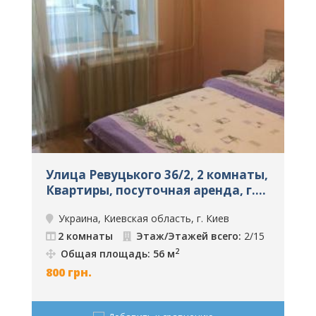
Улица Ревуцького 36/2, 2 комнаты,
У
Квартиры, посуточная аренда, г.
Киев, ID: 201
а
Украина, Киевская область, г. Киев
2 комнаты
Этаж/Этажей всего:
2/15
2
Общая площадь: 56 м
800
грн.
7