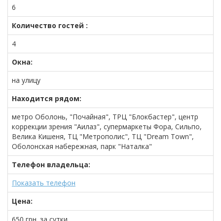
6
Количество гостей :
4
Окна:
на улицу
Находится рядом:
метро Оболонь, "Почайная", ТРЦ "Блокбастер", центр
коррекции зрения "Аилаз", супермаркеты Фора, Сильпо,
Велика Кишеня, ТЦ "Метрополис", ТЦ "Dream Town",
Оболонская набережная, парк "Наталка"
Телефон владельца:
Показать телефон
Цена:
650
грн.
за сутки