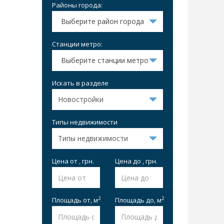
Районы города:
Выберите район города
Станции метро:
Выберите станции метро
Искать в разделе
Типы недвижимости
Цена от , грн.
Цена до , грн.
2
2
Площадь от,
м
Площадь до,
м