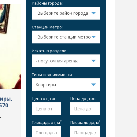
Районы города:
Выберите район города
Станции метро:
Выберите станции метро
Искать в разделе
Типы недвижимости
тиры,
Цена от , грн.
Цена до , грн.
570
е
2
2
Площадь от,
м
Площадь до,
м