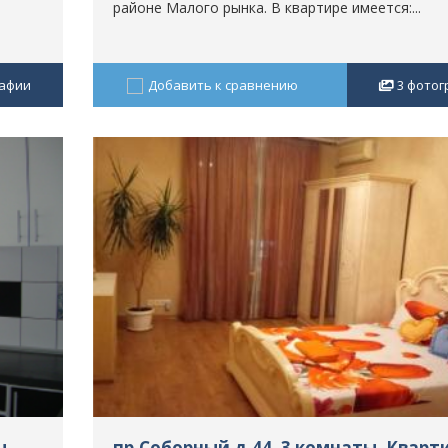
районе Малого рынка. В квартире имеется:...
афии
Добавить к сравнению
3
фотог
ы,
пр.Соборный д.44, 3 комнаты, Кварт