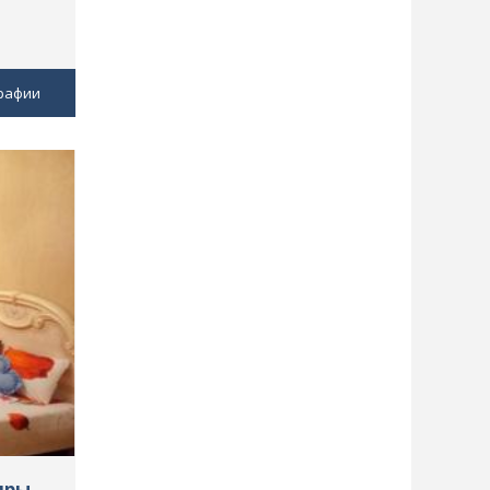
рафии
иры,