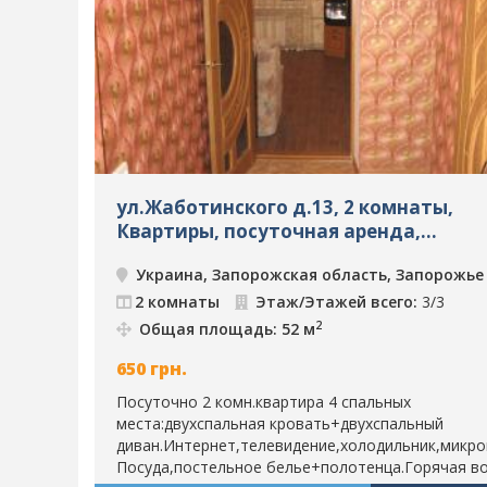
ул.Жаботинского д.13, 2 комнаты,
Квартиры, посуточная аренда,
Запорожье, ID: 1729
Украина, Запорожская область, Запорожье
2 комнаты
Этаж/Этажей всего:
3/3
2
Общая площадь: 52 м
650
грн.
Посуточно 2 комн.квартира 4 спальных
места:двухспальная кровать+двухспальный
диван.Интернет,телевидение,холодильник,микров
Посуда,постельное белье+полотенца.Горячая в