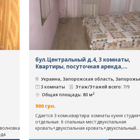
бул.Центральный д.4, 3 комнаты,
Квартиры, посуточная аренда,
Запорожье, ID: 1725
Украина, Запорожская область, Запорожь
3 комнаты
Этаж/Этажей всего:
7/9
2
Общая площадь: 80 м
900
грн.
Сдается 3 комн.квартира: комнаты кухня студия
отдельные. 6 спальных мест:двухспальная
олновка,єл.чайник.
кровать+двухспальная кровать+двухспальный...
ода