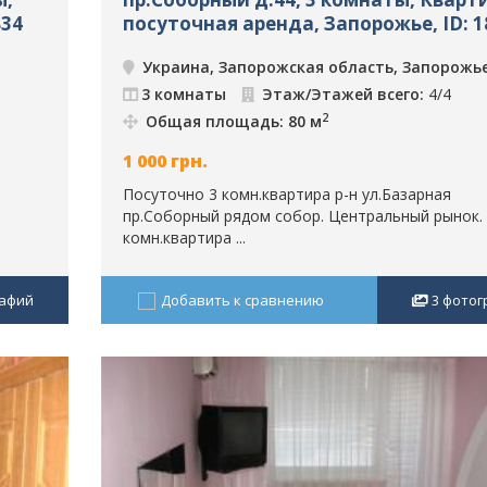
834
посуточная аренда, Запорожье, ID: 1
Украина, Запорожская область, Запорожь
3 комнаты
Этаж/Этажей всего:
4/4
2
Общая площадь: 80 м
1 000
грн.
Посуточно 3 комн.квартира р-н ул.Базарная
пр.Соборный рядом собор. Центральный рынок.
комн.квартира ...
афий
Добавить к сравнению
3
фотог