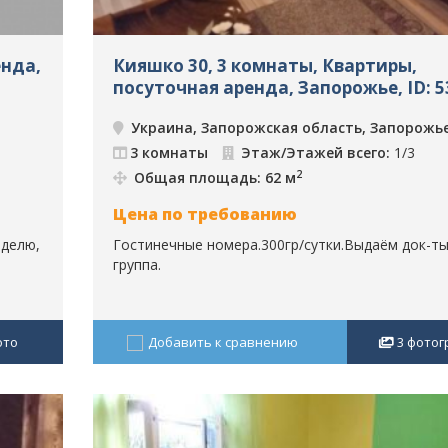
енда,
Кияшко 30, 3 комнаты, Квартиры,
посуточная аренда, Запорожье, ID: 5
Украина, Запорожская область, Запорожь
3 комнаты
Этаж/Этажей всего:
1/3
2
Общая площадь: 62 м
Цена по требованию
еделю,
Гостинечные номера.300гр/сутки.Выдаём док-ты
группа.
ото
Добавить к сравнению
3
фотог