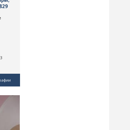
829
е
 3
рафии