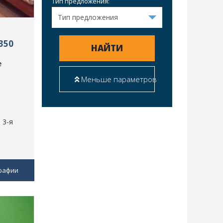
Тип предложения:
350
НАЙТИ
е
Меньше параметров
 3-я
рафии