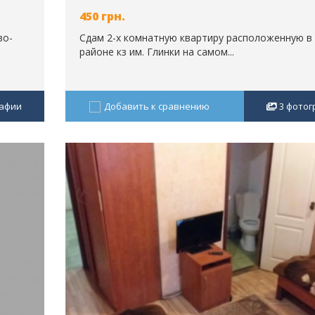
450
грн.
во-
Сдам 2-х комнатную квартиру расположенную в
районе кз им. Глинки на самом...
афии
Добавить к сравнению
3
фотог