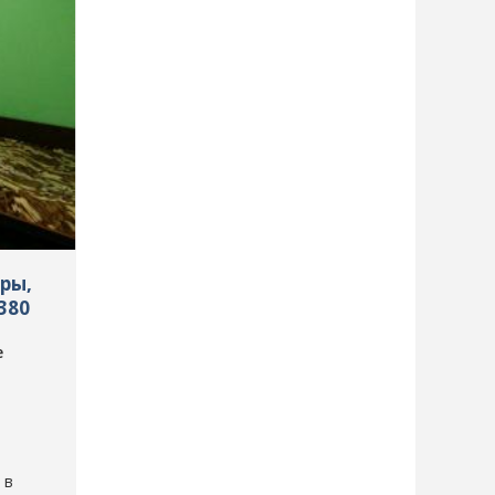
иры,
380
е
 в