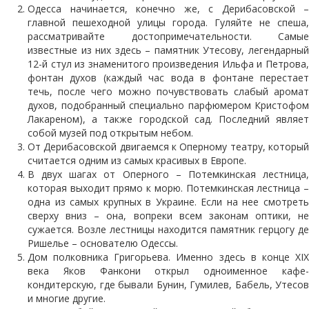
Одесса начинается, конечно же, с Дерибасовской –
главной пешеходной улицы города. Гуляйте не спеша,
рассматривайте достопримечательности. Самые
известные из них здесь – памятник Утесову, легендарный
12-й стул из знаменитого произведения Ильфа и Петрова,
фонтан духов (каждый час вода в фонтане перестает
течь, после чего можно почувствовать слабый аромат
духов, подобранный специально парфюмером Кристофом
Лакареном), а также городской сад. Последний являет
собой музей под открытым небом.
От Дерибасовской двигаемся к Оперному театру, который
считается одним из самых красивых в Европе.
В двух шагах от Оперного – Потемкинская лестница,
которая выходит прямо к морю. Потемкинская лестница –
одна из самых крупных в Украине. Если на нее смотреть
сверху вниз – она, вопреки всем законам оптики, не
сужается. Возле лестницы находится памятник герцогу де
Ришелье – основателю Одессы.
Дом полковника Григорьева. Именно здесь в конце XIX
века Яков Фанкони открыл одноименное кафе-
кондитерскую, где бывали Бунин, Гумилев, Бабель, Утесов
и многие другие.