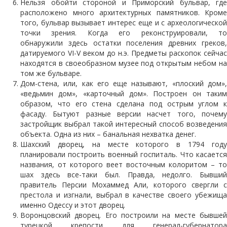
Нельзя обойти стороной и Приморский бульвар, где
расположено много архитектурных памятников. Кроме
того, бульвар вызывает интерес еще и с археологической
точки зрения. Когда его реконструировали, то
обнаружили здесь остатки поселения древних греков,
датируемого VI-V веком до н.э. Предметы раскопок сейчас
находятся в своеобразном музее под открытым небом на
том же бульваре.
Дом-стена, или, как его еще называют, «плоский дом»,
«ведьмин дом», «карточный дом». Построен он таким
образом, что его стена сделана под острым углом к
фасаду. Бытуют разные версии насчет того, почему
застройщик выбрал такой интересный способ возведения
объекта. Одна из них – банальная нехватка денег.
Шахский дворец, на месте которого в 1794 году
планировали построить военный госпиталь. Что касается
названия, от которого веет восточным колоритом – то
шах здесь все-таки был. Правда, недолго. Бывший
правитель Персии Мохаммед Али, которого свергли с
престола и изгнали, выбрал в качестве своего убежища
именно Одессу и этот дворец.
Воронцовский дворец. Его построили на месте бывшей
турецкой крепости для генерал-губернатора