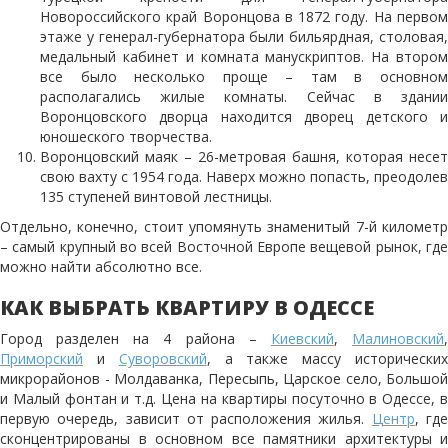
Новороссийского край Воронцова в 1872 году. На первом
этаже у генерал-губернатора были бильярдная, столовая,
медальный кабинет и комната манускриптов. На втором
все было несколько проще – там в основном
располагались жилые комнаты. Сейчас в здании
Воронцовского дворца находится дворец детского и
юношеского творчества.
Воронцовский маяк – 26-метровая башня, которая несет
свою вахту с 1954 года. Наверх можно попасть, преодолев
135 ступеней винтовой лестницы.
Отдельно, конечно, стоит упомянуть знаменитый 7-й километр
– самый крупный во всей Восточной Европе вещевой рынок, где
можно найти абсолютно все.
КАК ВЫБРАТЬ КВАРТИРУ В ОДЕССЕ
Город разделен на 4 района –
Киевский
,
Малиновский
Приморский
и
Суворовский
, а также массу исторически
микрорайонов - Молдаванка, Пересыпь, Царское село, Большой
и Малый фонтан и т.д. Цена на квартиры посуточно в Одессе, в
первую очередь, зависит от расположения жилья.
Центр
, гд
сконцентрированы в основном все памятники архитектуры и