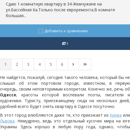
Сдаю 1-комнатную квартиру в 34-Жемчужине на
ул.Бассейная 6а.Только после евроремонта.В комнате
большая...
Добавить к сравнению
3
1
2
3
4
5
6
Не найдется, пожалуй, сегодня такого человека, который бы не
слышал об этом портовом городе, известном, в первую
очередь, своим неповторимым колоритом. Конечно же, речь об
Одессе
, красоты которой воспевали поэты, писатели и
художники. Туристу, приезжающему сюда на несколько дней,
удобней всего будет снять квартиру в Одессе посуточно.
В этот город влюбляются даже те, кто приезжает из
Киева
ил
Львова
. Немудрено, ведь это отдельный кусочек мира на юге
Украины. Здесь хорошо в любую пору года, однако, чтобы