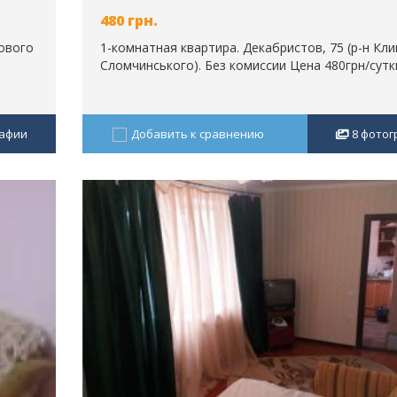
480
грн.
хового
1-комнатная квартира. Декабристов, 75 (р-н Кли
Сломчинського). Без комиссии Цена 480грн/сутки 
афии
Добавить к сравнению
8
фотог