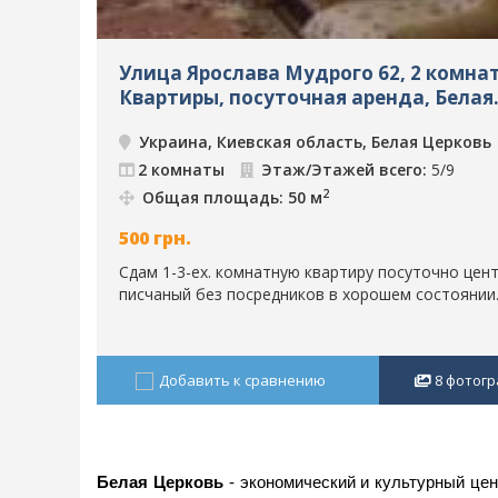
Улица Ярослава Мудрого 62, 2 комна
Квартиры, посуточная аренда, Белая
Церковь, ID: 616
Украина, Киевская область, Белая Церковь
2 комнаты
Этаж/Этажей всего:
5/9
2
Общая площадь: 50 м
500
грн.
Сдам 1-3-ех. комнатную квартиру посуточно цент
писчаный без посредников в хорошем состоянии..
Добавить к сравнению
8
фотогр
Белая Церковь
- экономический и культурный цен