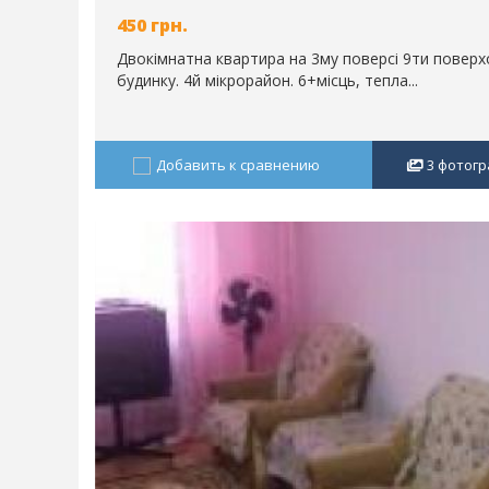
450
грн.
Двокімнатна квартира на 3му поверсі 9ти повер
будинку. 4й мікрорайон. 6+місць, тепла...
Добавить к сравнению
3
фотогр