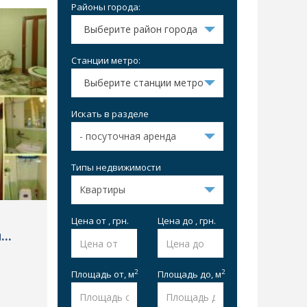
Районы города:
Выберите район города
Станции метро:
Выберите станции метро
Искать в разделе
Типы недвижимости
Цена от , грн.
Цена до , грн.
я
2
2
Площадь от,
м
Площадь до,
м