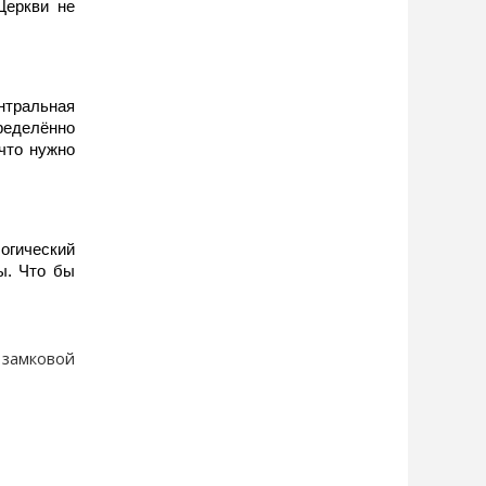
Церкви не
нтральная
ределённо
 что нужно
огический
ы. Что бы
 замковой