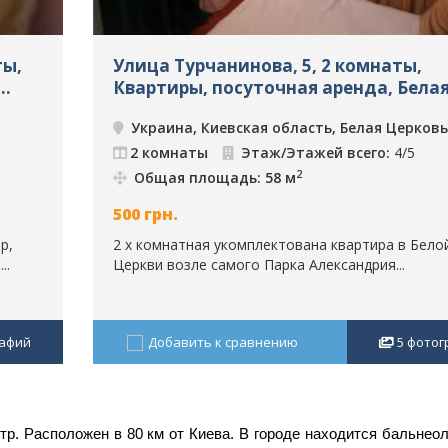
ты,
Улица Турчанинова, 5, 2 комнаты,
Квартиры, посуточная аренда, Бела
Церковь, ID: 607
Украина, Киевская область, Белая Церковь
2 комнаты
Этаж/Этажей всего:
4/5
2
Общая площадь: 58 м
500
грн.
р,
2 х комнатная укомплектована квартира в Бело
..
Церкви возле самого Парка Александрия...
афий
Добавить к сравнению
5
фотог
тр. Расположен в 80 км от Киева. В городе находится бальнео