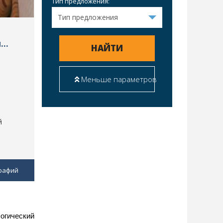
Тип предложения:
я
НАЙТИ
Меньше параметров
й
рафий
логический