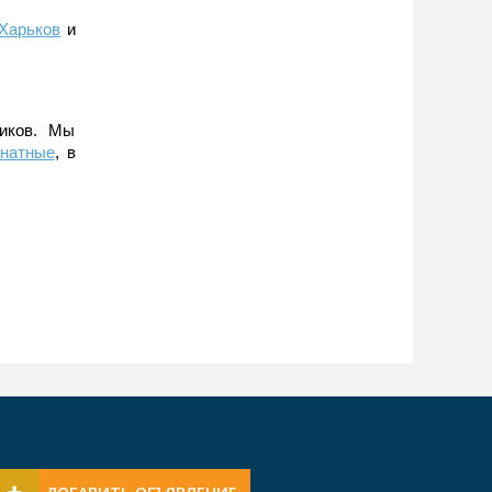
Харьков
и
ников. Мы
мнатные
, в