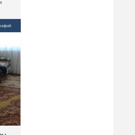
я
рафий
ры,