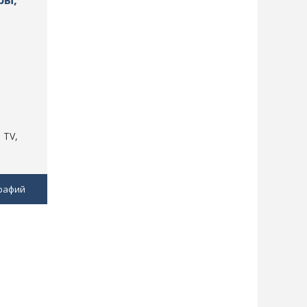
 TV,
рафий