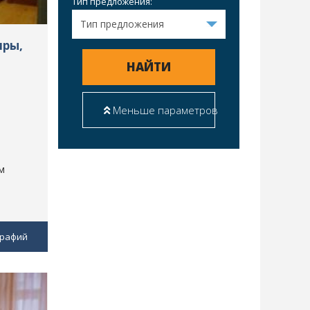
Тип предложения:
иры,
НАЙТИ
Меньше параметров
м
графий