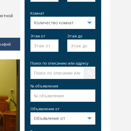
Комнат
уютной
Этаж от
Этаж до
рафий
Поиск по описанию или адресу
№ объявления
Объявление от