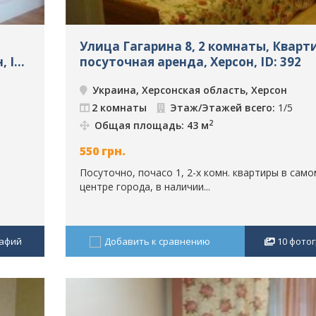
Улица Гагарина 8, 2 комнаты, Кварт
, ID:
посуточная аренда, Херсон, ID: 392
Украина, Херсонская область, Херсон
2 комнаты
Этаж/Этажей всего:
1/5
2
Общая площадь: 43 м
550
грн.
м
Посуточно, почасо 1, 2-х комн. квартиры в само
центре города, в наличии...
афий
Добавить к сравнению
10
фото