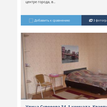
центре города, в...
Добавить к сравнению
3
фотогр
Улица Суворова 34, 1 комната, Кварт