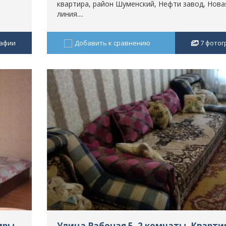
квартира, район Шуменский, Нефти завод, Нова
линия....
афии
Добавить к сравнению
7
фотог
иры,
Улица Рабочая 5, 2 комнаты, Кварти