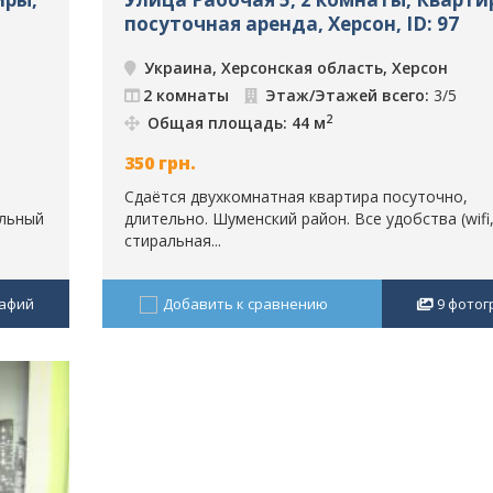
посуточная аренда, Херсон, ID: 97
Украина, Херсонская область, Херсон
2 комнаты
Этаж/Этажей всего:
3/5
2
Общая площадь: 44 м
350
грн.
Сдаётся двухкомнатная квартира посуточно,
альный
длительно. Шуменский район. Все удобства (wifi,
стиральная...
афий
Добавить к сравнению
9
фотог