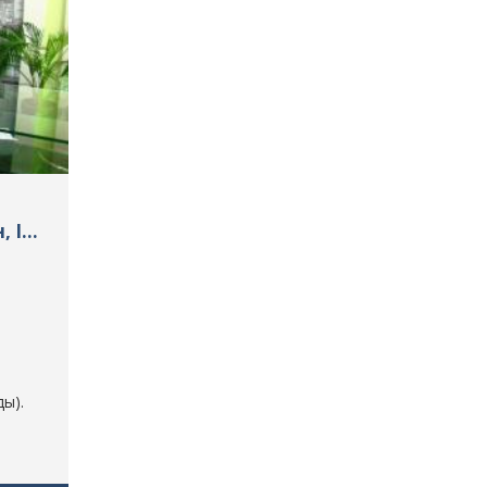
, ID:
ы).