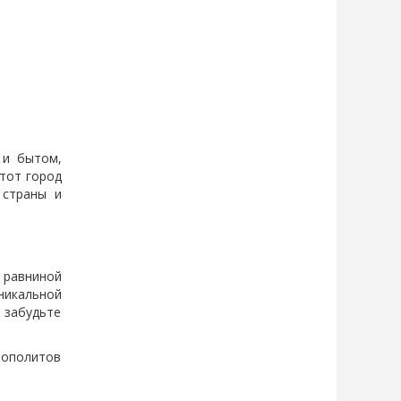
 и бытом,
этот город
 страны и
 равниной
никальной
 забудьте
рополитов