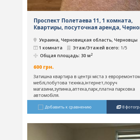
Проспект Полетаева 11, 1 комната,
Квартиры, посуточная аренда, Черно
ID: 249
Украина, Черновицкая область, Черновцы
1 комната
Этаж/Этажей всего:
1/5
2
Общая площадь: 30 м
600
грн.
Затишна квартира в центрі міста з евроремонтом
меблі,побутова техніка,інтернет,поруч
магазини,зупинка,аптека,парк,платна парковка
автомобіля.
Добавить к сравнению
8
фотогр