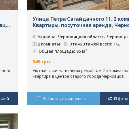
Улица Петра Сагайдачного 11, 2 ком
вцы,
Квартиры, посуточная аренда, Черн
ID: 81
Украина, Черновицкая область, Черновцы
2 комнаты
Этаж/Этажей всего:
1/2
2
Общая площадь: 85 м
349
грн.
,нові
Уютная с качественным ремонтом 2-х комнатна
квартира в центре старого города Черновцов....
афий
Добавить к сравнению
15
фото