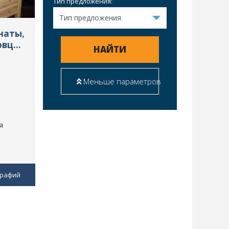
Тип предложения:
наты,
овцы,
НАЙТИ
Меньше параметров
я
графий