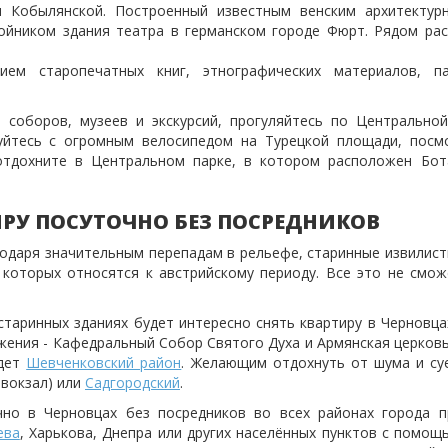
и Кобылянской. Построенный известным венским архитекту
войником здания театра в германском городе Фюрт. Рядом ра
ием старопечатных книг, этнографических материалов, п
соборов, музеев и экскурсий, прогуляйтесь по Центрально
руйтесь с огромным велосипедом на Турецкой площади, посм
отдохните в Центральном парке, в котором расположен Бот
ИРУ ПОСУТОЧНО БЕЗ ПОСРЕДНИКОВ
годаря значительным перепадам в рельефе, старинные извилист
которых относятся к австрийскому периоду. Все это не смож
старинных зданиях будет интересно снять квартиру в Черновца
жения - Кафедральный Собор Святого Духа и Армянская церковь
йдет
Шевченковский район
. Желающим отдохнуть от шума и су
 вокзал) или
Садгородский
.
но в Черновцах без посредников во всех районах города п
ева
, Харькова, Днепра или других населённых пунктов с помощ