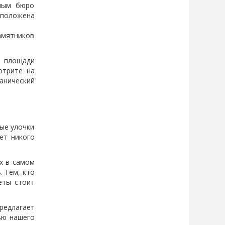
рным бюро
сположена
амятников
й площади
отрите на
анический
ые улочки
ет никого
х в самом
. Тем, кто
еты стоит
редлагает
ью нашего