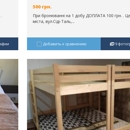
500
грн.
 .
При бронюванні на 1 добу ДОПЛАТА 100 грн. . Ц
міста, вул.Сіді-Таль,...
афии
Добавить к сравнению
9
фотог