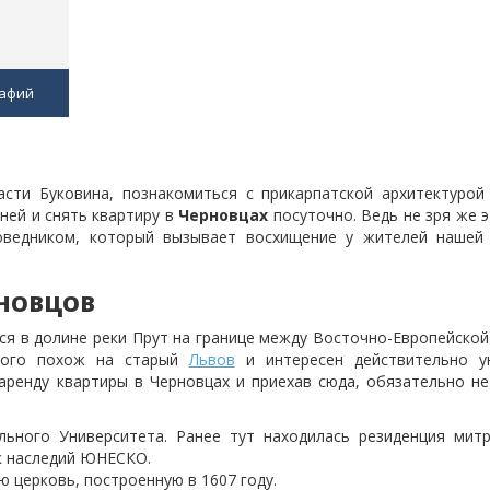
афий
сти Буковина, познакомиться с прикарпатской архитектурой
ней и снять квартиру в
Черновцах
посуточно. Ведь не зря же 
оведником, который вызывает восхищение у жителей нашей
РНОВЦОВ
ся в долине реки Прут на границе между Восточно-Европейской
много похож на старый
Львов
и интересен действительно у
аренду квартиры в Черновцах и приехав сюда, обязательно не
льного Университета. Ранее тут находилась резиденция мит
ок наследий ЮНЕСКО.
 церковь, построенную в 1607 году.