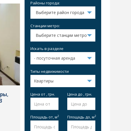
Районы города:
Выберите район города
Станции метро:
Выберите станции метро
Искать в разделе
Типы недвижимости
иры,
Цена от , грн.
Цена до , грн.
3
2
2
Площадь от,
м
Площадь до,
м