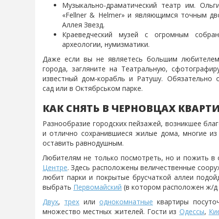
Музыкально-драматический театр им. Ольг
«Fellner & Helmer» и являющимся точным д
Аллея Звезд.
Краеведческий музей с огромным собран
археологии, нумизматики.
Даже если вы не являетесь большим любителем 
города, загляните на Театральную, сфотографи
известный дом-корабль и Ратушу. Обязательно 
сад или в Октябрськом парке.
КАК СНЯТЬ В ЧЕРНОВЦАХ КВАРТ
Разнообразие городских пейзажей, возникшее бла
и отлично сохранившиеся жилые дома, многие из 
оставить равнодушным.
Любителям не только посмотреть, но и пожить в 
Центре
. Здесь расположены величественные соору
любит парки и покрытые брусчаткой аллеи подо
выбрать
Первомайский
(в котором расположен ж/д
Двух
,
трех
или
однокомнатные
квартиры посуточ
множество местных жителей. Гости из
Одессы
,
Ки