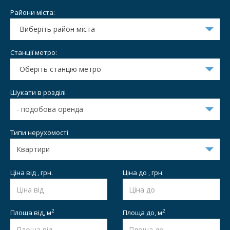
Райони міста:
Виберіть район міста
Станції метро:
Оберіть станцію метро
Шукати в розділі
Типи нерухомості
Ціна від , грн.
Ціна до , грн.
2
2
Площа від,
м
Площа до,
м