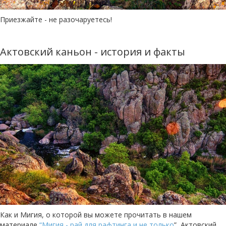
Приезжайте - не разочаруетесь!
Актовский каньон - история и факты
Как и Мигия, о которой вы можете прочитать в нашем
материале
“Мигия - рай для рафтинга и не только
”, Актовский