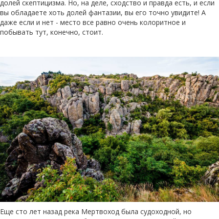
долей скептицизма. Но, на деле, сходство и правда есть, и если
вы обладаете хоть долей фантазии, вы его точно увидите! А
даже если и нет - место все равно очень колоритное и
побывать тут, конечно, стоит.
Еще сто лет назад река Мертвоход была судоходной, но