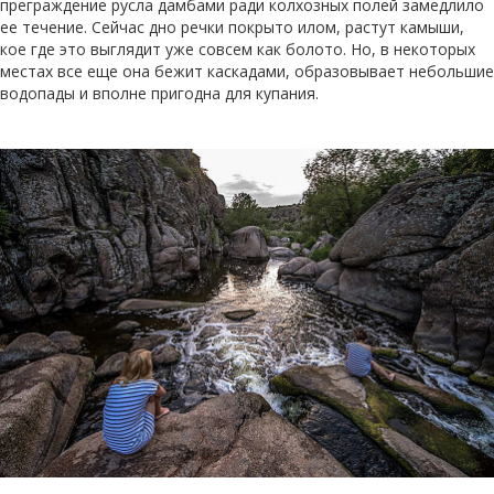
преграждение русла дамбами ради колхозных полей замедлило
ее течение. Сейчас дно речки покрыто илом, растут камыши,
кое где это выглядит уже совсем как болото. Но, в некоторых
местах все еще она бежит каскадами, образовывает небольшие
водопады и вполне пригодна для купания.