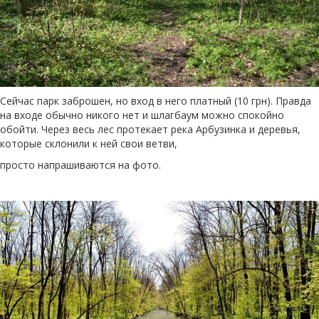
Сейчас парк заброшен, но вход в него платный (10 грн). Правда
на входе обычно никого нет и шлагбаум можно спокойно
обойти. Через весь лес протекает река Арбузинка и деревья,
которые склонили к ней свои ветви,
просто напрашиваются на фото.