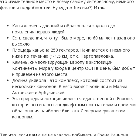
это изумительное место и всему самому интересному, немного
фактов и подробностей. Ну куда ж без них?) Итак:
Каньон очень древний и образовался задолго до
появления первых людей.
Есть сведения, что тут было море, но 60 мл лет назад оно
высохло.
Площадь каньона 250 гектаров. Начинается он немного
ниже по течению (1-1,5 км) от с. Пертопавловка.
Камень, символизирующий Европу в экспозиции
Континенты Мира у входа в центр ООН в Вене, был добыт
и привезен из этого места.
Долина дьявола - это комплекс, который состоит из
нескольких каньонов. В него входят Большой и Малый
Актовские и Арбузинский.
Эта природная локация является единственной в Европе,
которая по геолого-ландшафтным показателям и времени
образования наиболее близка к Североамериканским
каньонам.
Так что, если вам еще не удалось побывать у Гранд Каньона,