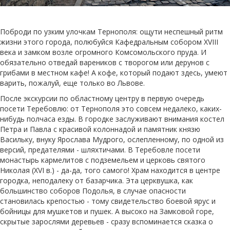
Поброди по узким улочкам Тернополя: ощути неспешный ритм
жизни этого города, полюбуйся Кафедральным собором XVIII
века и замком возле огромного Комсомольского пруда. И
обязательно отведай вареников с творогом или дерунов с
грибами в местном кафе! А кофе, который подают здесь, умеют
варить, пожалуй, еще только во Львове.
После экскурсии по областному центру в первую очередь
посети Теребовлю: от Тернополя это совсем недалеко, каких-
нибудь полчаса езды. В городке заслуживают внимания костел
Петра и Павла с красивой колоннадой и памятник князю
Васильку, внуку Ярослава Мудрого, ослепленному, по одной из
версий, предателями - шляхтичами. В Теребовле посети
монастырь кармелитов с подземельем и церковь святого
Николая (XVI в.) - да-да, того самого! Храм находится в центре
городка, неподалеку от базарчика. Эта церквушка, как
большинство соборов Подолья, в случае опасности
становилась крепостью - тому свидетельство боевой ярус и
бойницы для мушкетов и пушек. А высоко на Замковой горе,
скрытые зарослями деревьев - сразу вспоминается сказка о