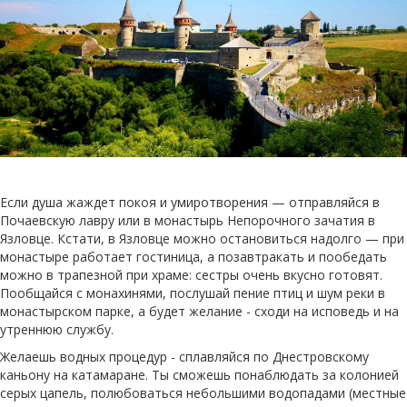
Если душа жаждет покоя и умиротворения — отправляйся в
Почаевскую лавру или в монастырь Непорочного зачатия в
Язловце. Кстати, в Язловце можно остановиться надолго — при
монастыре работает гостиница, а позавтракать и пообедать
можно в трапезной при храме: сестры очень вкусно готовят.
Пообщайся с монахинями, послушай пение птиц и шум реки в
монастырском парке, а будет желание - сходи на исповедь и на
утреннюю службу.
Желаешь водных процедур - сплавляйся по Днестровскому
каньону на катамаране. Ты сможешь понаблюдать за колонией
серых цапель, полюбоваться небольшими водопадами (местные