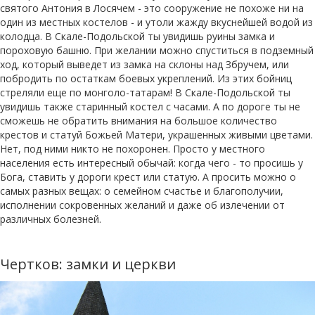
святого Антония в Лосячем - это сооружение не похоже ни на
один из местных костелов - и утоли жажду вкуснейшей водой из
колодца. В Скале-Подольской ты увидишь руины замка и
пороховую башню. При желании можно спуститься в подземный
ход, который выведет из замка на склоны над Збручем, или
побродить по остаткам боевых укреплений. Из этих бойниц
стреляли еще по монголо-татарам! В Скале-Подольской ты
увидишь также старинный костел с часами. А по дороге ты не
сможешь не обратить внимания на большое количество
крестов и статуй Божьей Матери, украшенных живыми цветами.
Нет, под ними никто не похоронен. Просто у местного
населения есть интересный обычай: когда чего - то просишь у
Бога, ставить у дороги крест или статую. А просить можно о
самых разных вещах: о семейном счастье и благополучии,
исполнении сокровенных желаний и даже об излечении от
различных болезней.
Чертков: замки и церкви