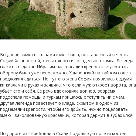
Во дворе замка есть памятник - чаша, поставленный в честь
Софии Хшановской, жены одного из владельцев замка. Легенда
гласит: когда хан Ибрагим-паша осадил крепость. И держать
оборону было уже невозможно, Хшановский на тайном совете
предложил сдаться. Но тут его жена София появилась с двумя
кинжалами в руках и заявила, что если муж откроет ворота, она
убьет его и себя. Ее речь вдохновила воинов, вовремя
подоспела помощь, и туркам пришлось отступить ни с чем.
Другая легенда повествует о кладе, скрытом в одном из
подземелий крепости. Чтобы его добыть, нужно поцеловать
змею - заколдованную красавицу, которая держит в зубах ключ.
По дороге из Теребовли в Скалу-Подольскую посети костел