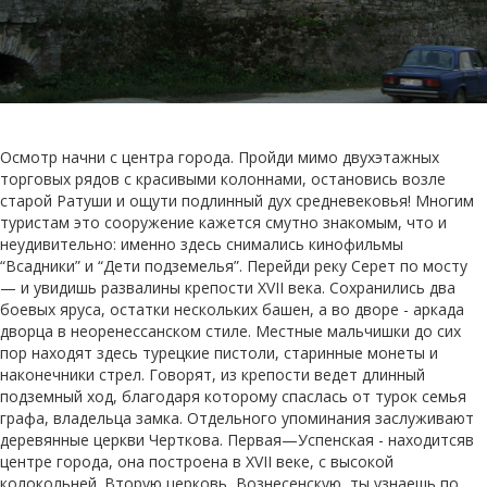
Осмотр начни с центра города. Пройди мимо двухэтажных
торговых рядов с красивыми колоннами, остановись возле
старой Ратуши и ощути подлинный дух средневековья! Многим
туристам это сооружение кажется смутно знакомым, что и
неудивительно: именно здесь снимались кинофильмы
“Всадники” и “Дети подземелья”. Перейди реку Серет по мосту
— и увидишь развалины крепости XVII века. Сохранились два
боевых яруса, остатки нескольких башен, а во дворе - аркада
дворца в неоренессанском стиле. Местные мальчишки до сих
пор находят здесь турецкие пистоли, старинные монеты и
наконечники стрел. Говорят, из крепости ведет длинный
подземный ход, благодаря которому спаслась от турок семья
графа, владельца замка. Отдельного упоминания заслуживают
деревянные церкви Черткова. Первая—Успенская - находитсяв
центре города, она построена в XVII веке, с высокой
колокольней. Вторую церковь, Вознесенскую, ты узнаешь по