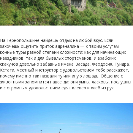
На Тернопольщине найдешь отдых на любой вкус. Если
захочешь ощутить приток адреналина — к твоим услугам
конные туры разной степени сложности: как для начинающих
наездников, так и для бывалых спортсменов. У арабских
скакунов довольно забавные имена: Засада, Феодосия, Тундра.
Кстати, местный инструктор с удовольствием тебе расскажет,
почему именно так назвали ту или иную лошадь. Общение с
животными запомнится навсегда: они умны, ласковы, послушны
и с огромным удовольствием едят клевер и хлеб из рук.