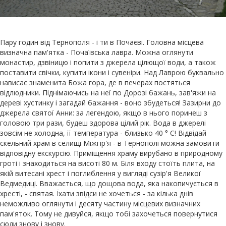
Пару годин від Тернополя - і ти в Почаєві. Головна місцева
визначна пам'ятка - Почаївська лавра. Можна оглянути
монастир, дзвіницю і попити з джерела цілющої води, а також
поставити свічки, купити ікони і сувеніри. Над Лаврою буквально
нависає знаменита Божа гора, де в печерах постяться
відлюдники. Піднімаючись на неї по Дорозі бажань, зав'яжи на
дереві хустинку і загадай бажання - воно збудеться! Зазирни до
джерела святої Анни: за легендою, якщо в нього поринеш з
головою три рази, будеш здорова цілий рік. Вода в джерелі
зовсім не холодна, її температура - близько 40 ° С! Відвідай
скельний храм в селищі Міжгір'я - в Тернополі можна замовити
відповідну екскурсію. Приміщення храму вирубано в природному
гроті і знаходиться на висоті 80 м. Біля входу стоїть плита, на
якій витесані хрест і поглиблення у вигляді сузір'я Великої
Ведмедиці. Вважається, що дощова вода, яка накопичується в
хресті, - святая. Їхати звідси не хочеться - за кілька днів
неможливо оглянути і десяту частину місцевих визначних
пам'яток. Тому не дивуйся, якщо тобі захочеться повернутися
сюди знову і знову.