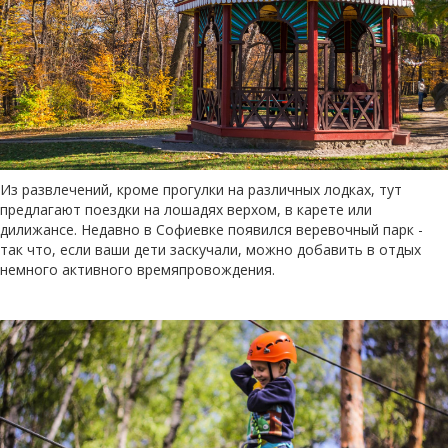
Из развлечений, кроме прогулки на различных лодках, тут
предлагают поездки на лошадях верхом, в карете или
дилижансе. Недавно в Софиевке появился веревочный парк -
так что, если ваши дети заскучали, можно добавить в отдых
немного активного времяпровождения.