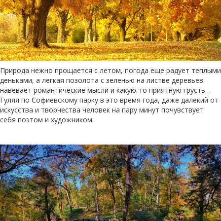
Природа нежно прощается с летом, погода еще радует теплыми
деньками, а легкая позолота с зеленью на листве деревьев
навевает романтические мысли и какую-то приятную грусть…
Гуляя по Софиевскому парку в это время года, даже далекий от
искусства и творчества человек на пару минут почувствует
себя поэтом и художником.