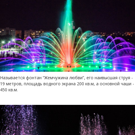
Называется фонтан “Жемчужина любви”, его наивысшая струя -
19 метров, площадь водного экрана 200 кв.м, а основной чаши -
450 кв.м.