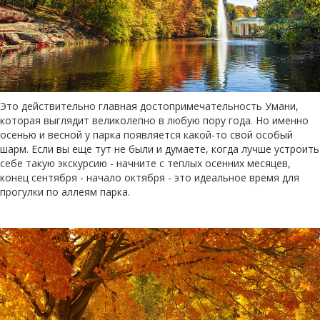
Это действительно главная достопримечательность Умани,
которая выглядит великолепно в любую пору года. Но именно
осенью и весной у парка появляется какой-то свой особый
шарм. Если вы еще тут не были и думаете, когда лучше устроить
себе такую экскурсию - начните с теплых осенних месяцев,
конец сентября - начало октября - это идеальное время для
прогулки по аллеям парка.