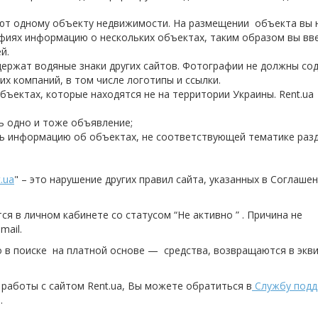
ют одному объекту недвижимости. На размещении объекта вы 
афиях информацию о нескольких объектах, таким образом вы вв
й.
ержат водяные знаки других сайтов. Фотографии не должны со
х компаний, в том числе логотипы и ссылки.
ъектах, которые находятся не на территории Украины. Rent.ua
ь одно и тоже объявление;
ть информацию об объектах, не соответствующей тематике разд
.ua
" – это нарушение других правил сайта, указанных в Соглаше
в личном кабинете со статусом “Не активно ” . Причина не
mail.
 в поиске на платной основе — средства, возвращаются в экв
 работы с сайтом Rent.ua, Вы можете обратиться в
Службу подд
.