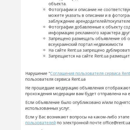
объекта.
Фотографии и описание не соответству
можете указать в описании и в фотогр
заблуждение арендодателей/покупателе
Фотографии добавленные к объекту сод
информацию рекламного характера други
Запрещено размещать объявление об об
всеукраинский портал недвижимости
На сайте Rent.ua запрещено дублироват
Запрещается на сайте Rent.ua размеща
Нарушение "
Соглашения пользователя сервиса Rent
пользователя сервиса Rent.ua
Не прошедшие модерацию объявления отображаются 
прохождения модерации вам будет отправлена на e
Если объявление было опубликовано и/или поднято
использованных услуг.
Если у Вас возникают вопросы на каком-либо этапе
пользователей
по электронной почте office@rent.ua