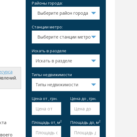
Районы города:
Выберите район города
Станции метро:
Выберите станции метро
Искать в разделе
есурса
Типы недвижимости
явлений.
Цена от , грн.
Цена до , грн.
2
2
Площадь от,
м
Площадь до,
м
кта
своего