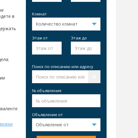
не
Комнат
едете в
держать
Этаж от
Этаж до
ела;
Поиск по описанию или адресу
нии
№ объявления
иваленте
Объявление от
ержки