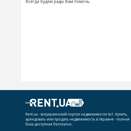
Всегда будем рады Вам помочь.
Rent.ua - всеукраинский портал недвижимости №1. Купить,
арендовать или продать недвижимость в Украине - полная
база доступная бесплатно.