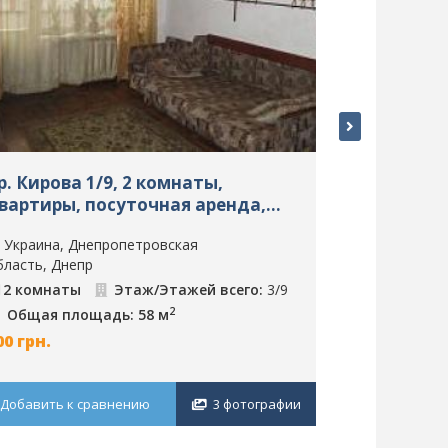
р. Кирова 1/9, 2 комнаты,
Набережна
вартиры, посуточная аренда,
Квартиры,
непр, ID: 6349
Днепр, ID:
Украина, Днепропетровская
Украина, Д
бласть, Днепр
область, Дне
2 комнаты
Этаж/Этажей всего:
3/9
Этаж:
3
2
Общая площадь: 58 м
900
грн.
00
грн.
Добавить к 
Добавить к сравнению
3 фотографии