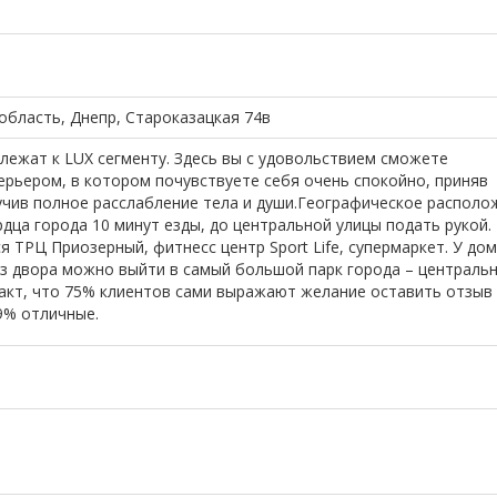
область, Днепр, Староказацкая 74в
ежат к LUX сегменту. Здесь вы с удовольствием сможете
рьером, в котором почувствуете себя очень спокойно, приняв
учив полное расслабление тела и души.Географическое располо
дца города 10 минут езды, до центральной улицы подать рукой.
 ТРЦ Приозерный, фитнесс центр Sport Life, супермаркет. У до
з двора можно выйти в самый большой парк города – централь
акт, что 75% клиентов сами выражают желание оставить отзыв
,9% отличные.