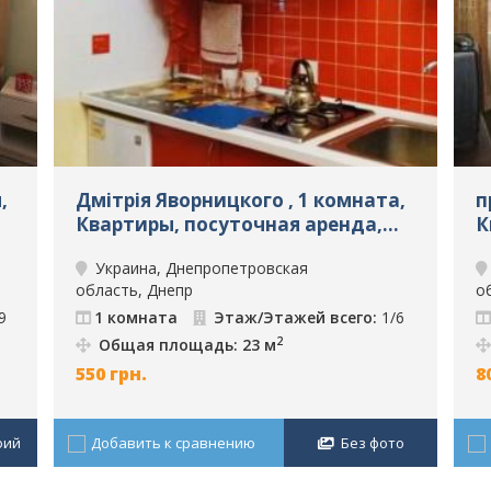
,
Дмітрія Яворницкого , 1 комната,
п
Квартиры, посуточная аренда,
К
Днепр, ID: 5434
Д
Украина, Днепропетровская
область, Днепр
о
9
1 комната
Этаж/Этажей всего:
1/6
2
Общая площадь: 23 м
550
грн.
8
фий
Добавить к сравнению
Без фото