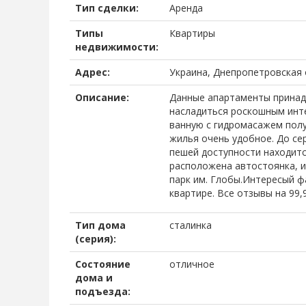
Тип сделки:
Аренда
Типы
Квартиры
недвижимости:
Адрес:
Украина, Днепропетровская 
Описание:
Данные апартаменты принадл
насладиться роскошным инте
ванную с гидромасажем пол
жилья очень удобное. До сер
пешей доступности находится
расположена автостоянка, и
парк им. Глобы.Интересый ф
квартире. Все отзывы на 99
Тип дома
сталинка
(серия):
Состояние
отличное
дома и
подъезда: