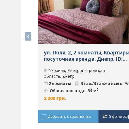
ул. Поля, 2, 2 комнаты, Квартиры
посуточная аренда, Днепр, ID:
9510
Украина, Днепропетровская
область, Днепр
2 комнаты
Этаж/Этажей всего:
9/
2
Общая площадь: 54 м
2 200
грн.
Добавить к сравнению
5 фотогра