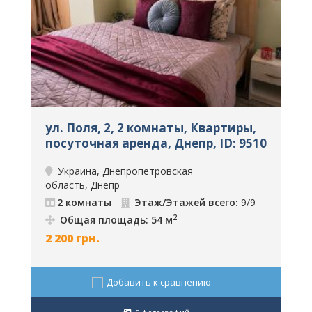
ул. Поля, 2, 2 комнаты, Квартиры,
С
посуточная аренда, Днепр, ID: 9510
К
Д
Украина, Днепропетровская
область, Днепр
о
2 комнаты
Этаж/Этажей всего:
9/9
2
Общая площадь: 54 м
2 200
грн.
8
Добавить к сравнению