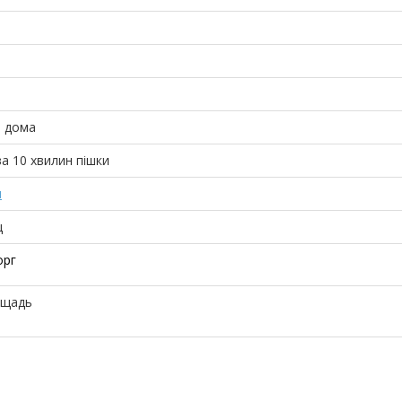
о дома
а 10 хвилин пішки
н
ц
орг
ощадь