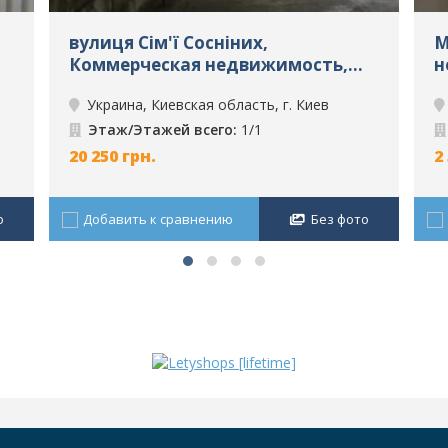
вулиця Сім'ї Сосніних,
М
Коммерческая недвижимость,
н
долгосрочная аренда, г. Киев, ID:
а
Украина, Киевская область, г. Киев
2081
Этаж/Этажей всего:
1/1
20 250
грн.
2
о
Добавить к сравнению
Без фото