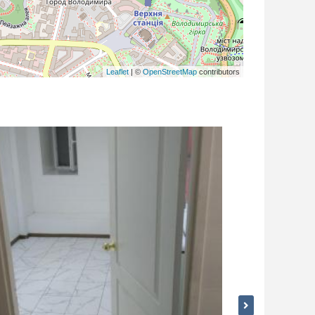
Leaflet
| ©
OpenStreetMap
contributors