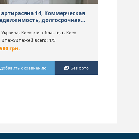
артирасяна 14, Коммерческая
Франка ул
едвижимость, долгосрочная
недвижимо
ренда, г. Киев, ID: 2783
аренда, г. 
Украина, Киевская область, г. Киев
Украина, Ки
Этаж/Этажей всего:
1/5
Этаж/Этаж
 500
грн.
15 000
грн.
Добавить к сравнению
Без фото
Добавить к 