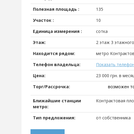
Полезная площадь :
135
Участок :
10
Единица измерения :
сотка
Этаж:
2 этаж 3 этажног
Находится рядом:
метро Контрактов
Телефон владельца:
Показать телефо
Цена:
23 000
грн.
в меся
Торг/Рассрочка:
возможен т
Ближайшие станции
Контрактовая пл
метро:
Тип предложения:
от собственника