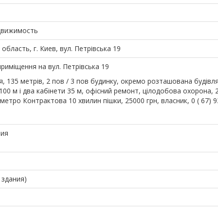
движимость
область, г. Киев, вул. Петрівська 19
риміщення на вул. Петрівська 19
, 135 метрів, 2 пов / 3 пов будинку, окремо розташована будівля
100 м і два кабінети 35 м, офісний ремонт, цілодобова охорона, 
метро Контрактова 10 хвилин пішки, 25000 грн, власник, 0 ( 67) 9
ния
 здания)