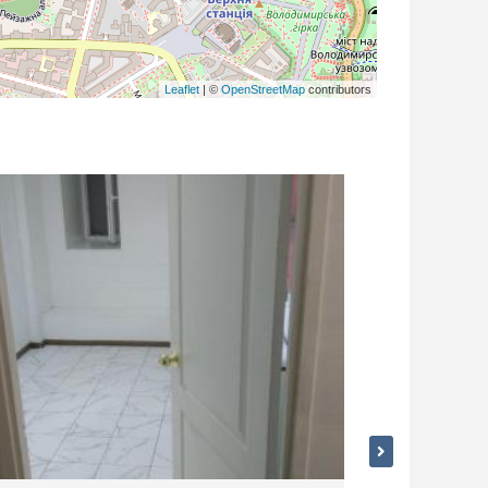
Leaflet
| ©
OpenStreetMap
contributors