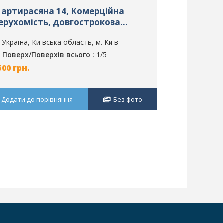
артирасяна 14, Комерційна
Франка ул.
ерухомість, довгострокова
нерухоміс
ренда, м. Київ, ID: 2783
оренда, м. 
Україна, Київська область, м. Київ
Україна, Ки
Поверх/Поверхів всього :
1/5
Поверх/По
500
грн.
15000
грн.
Додати до порівняння
Без фото
Додати до п