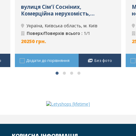
вулиця Сім'ї Сосніних,
М
Комерційна нерухомість,
н
довгострокова оренда, м. Київ,
о
Україна, Київська область, м. Київ
ID: 2081
Поверх/Поверхів всього :
1/1
20250
грн.
2
о
Додати до порівняння
Без фото
КОРИСНА ІНФОРМАЦІЯ