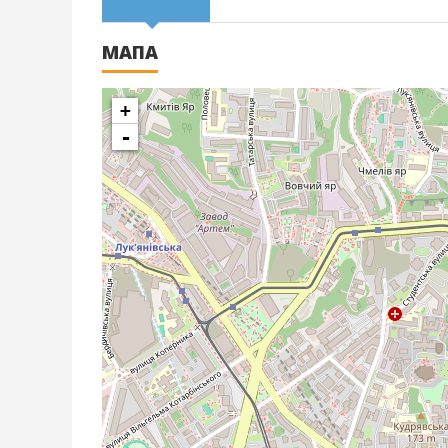
МАПА
+
-