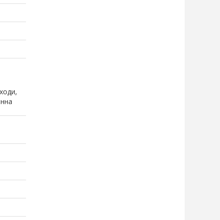
ходи,
анна