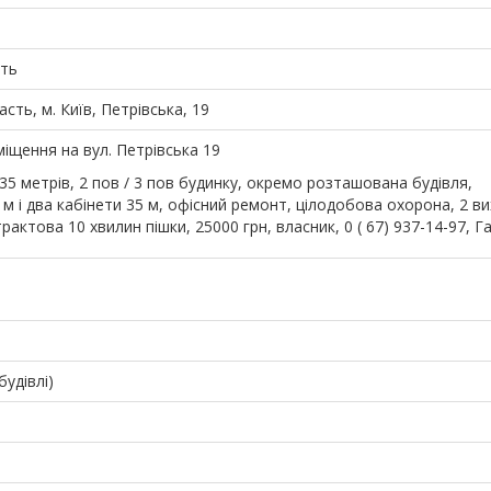
сть
асть, м. Київ, Петрівська, 19
іщення на вул. Петрівська 19
35 метрів, 2 пов / 3 пов будинку, окремо розташована будівля,
 м і два кабінети 35 м, офісний ремонт, цілодобова охорона, 2 ви
актова 10 хвилин пішки, 25000 грн, власник, 0 ( 67) 937-14-97, Г
удівлі)