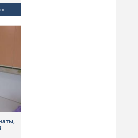
то
наты,
8