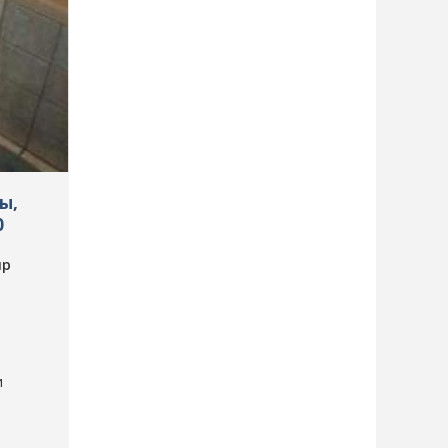
ы,
0
пр
и