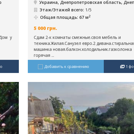
р
Украина, Днепропетровская область, Дне
Этаж/Этажей всего:
1/5
2
Общая площадь: 67 м
5 000
грн.
.Дом у
Сдам 2-к комнаты смежные.своя мебель и
техника.Жилая.Санузел евро.2 дивана.стиральна
машинка новая.балкон.холодильник.газколонка
горячая ...
о
Добавить к сравнению
1
фо