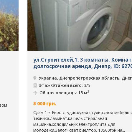
ул.Строителей,1, 3 комнаты, Комнат
долгосрочная аренда, Днепр, ID: 627
Украина, Днепропетровская область, Дне
Этаж/Этажей всего:
3/5
2
Общая площадь: 15 м
5 000
грн.
евом
Сдам 1-к Евро студия.кухня студия.своя мебель 
техника.ламинат.кафель.стиральная
машинка.холодильник.электроплита.Для
молодежи.Залог+свет.риелтор. 13500грн на...