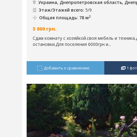
Украина, Днепропетровская область, Днеп
Этаж/Этажей всего:
5/9
2
Общая площадь: 78 м
5 000
грн.
Сдам комнату с хозяйкой.своя мебель и техника
остановки.Для поселения 6000грн и...
Добавить к сравнению
1
фот