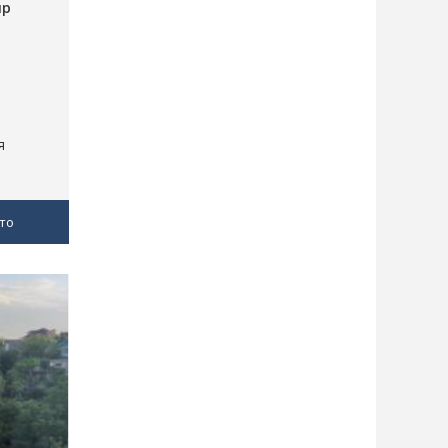
пр
я
то