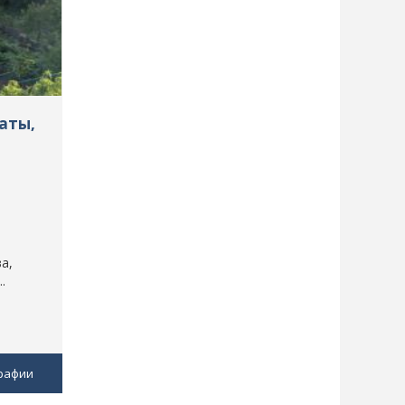
аты,
а,
.
рафии