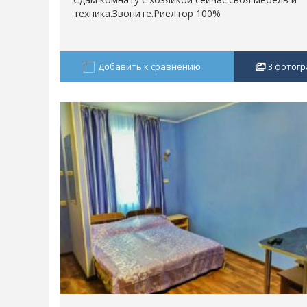
техника.Звоните.Риелтор 100%
Добавить к сравнению
3
фотогр