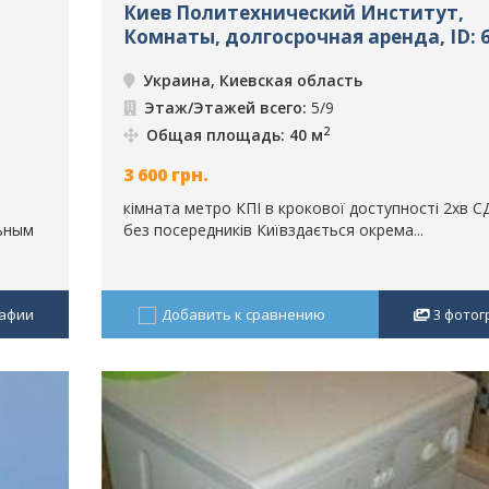
Киев Политехнический Институт,
Комнаты, долгосрочная аренда, ID: 
Украина, Киевская область
Этаж/Этажей всего:
5/9
2
Общая площадь: 40 м
3 600
грн.
кімната метро КПІ в крокової доступності 2хв 
ьным
без посередників Київздається окрема...
афии
Добавить к сравнению
3
фотог