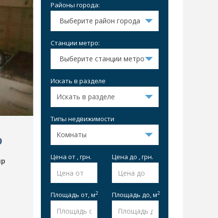
Районы города:
Выберите район города
Станции метро:
Выберите станции метро
Искать в разделе
Типы недвижимости
9
Цена от , грн.
Цена до , грн.
пр
2
2
Площадь от,
м
Площадь до,
м