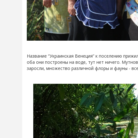
Название “Украинская Венеция” к поселению прижил
оба они построены на воде, тут нет ничего. Мутнов
заросли, множество различной флоры и фауны - вс