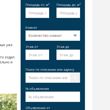
2
2
Площадь от,
м
Площадь до,
м
Комнат
ные уже
Этаж от
Этаж до
то ездил
ельно и
Поиск по описанию или адресу
№ объявления
Объявление от