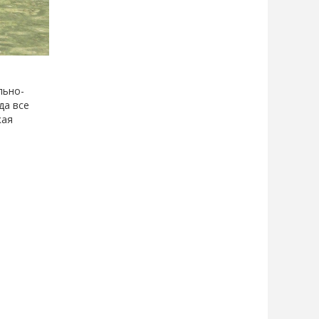
льно-
да все
кая