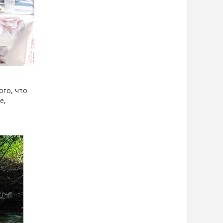
ого, что
е,