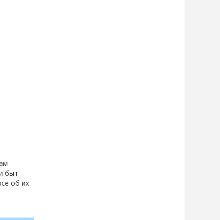
вам
 и быт
се об их