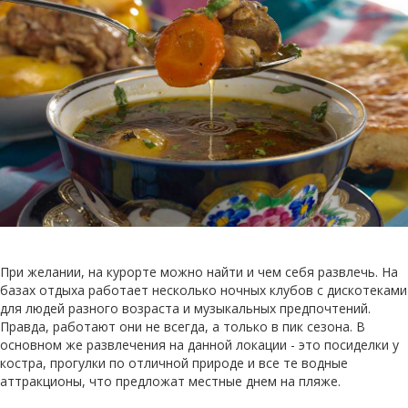
При желании, на курорте можно найти и чем себя развлечь. На
базах отдыха работает несколько ночных клубов с дискотеками
для людей разного возраста и музыкальных предпочтений.
Правда, работают они не всегда, а только в пик сезона. В
основном же развлечения на данной локации - это посиделки у
костра, прогулки по отличной природе и все те водные
аттракционы, что предложат местные днем на пляже.