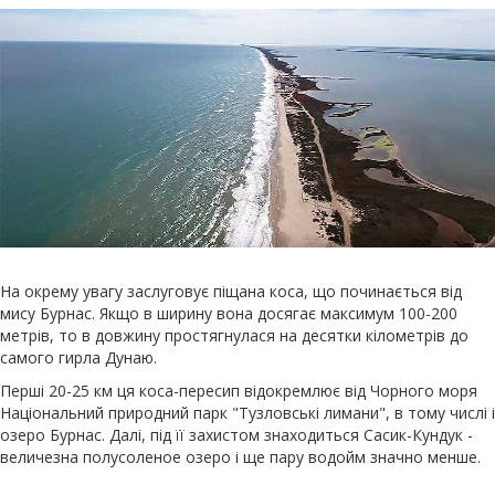
На окрему увагу заслуговує піщана коса, що починається від
мису Бурнас. Якщо в ширину вона досягає максимум 100-200
метрів, то в довжину простягнулася на десятки кілометрів до
самого гирла Дунаю.
Перші 20-25 км ця коса-пересип відокремлює від Чорного моря
Національний природний парк "Тузловські лимани", в тому числі і
озеро Бурнас. Далі, під її захистом знаходиться Сасик-Кундук -
величезна полусоленое озеро і ще пару водойм значно менше.