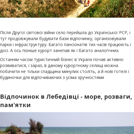
Після Другої світової війни село перейшла до Української РСР, і
тут продовжували будувати бази відпочинку, організовували
парки і інфраструктуру. Багато пансіонатів тих часів працюють і
досі. А ось пізніше курорт занепав як і багато аналогічних.
Останнім часом туристичний бізнес в Україні почав активно
розвиватися, і зараз, в даному курортному селищі можна
побачити не тільки спадщина минулих століть, а й нові готелі і
будиночки для відпочиваючих з усіма зручностями
Відпочинок в Лебедівці - море, розваги,
пам'ятки