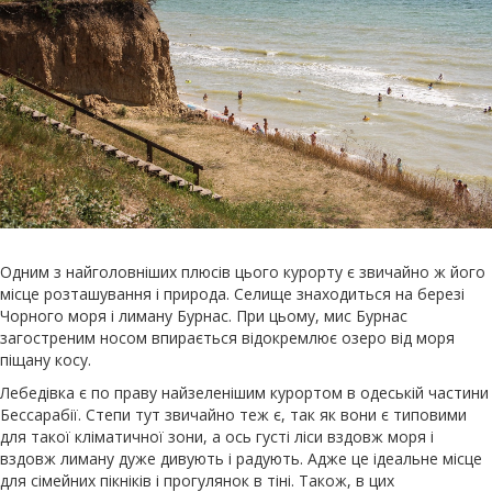
Одним з найголовніших плюсів цього курорту є звичайно ж його
місце розташування і природа. Селище знаходиться на березі
Чорного моря і лиману Бурнас. При цьому, мис Бурнас
загостреним носом впирається відокремлює озеро від моря
піщану косу.
Лебедівка є по праву найзеленішим курортом в одеській частини
Бессарабії. Степи тут звичайно теж є, так як вони є типовими
для такої кліматичної зони, а ось густі ліси вздовж моря і
вздовж лиману дуже дивують і радують. Адже це ідеальне місце
для сімейних пікніків і прогулянок в тіні. Також, в цих