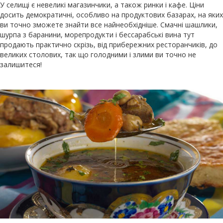
У селищі є невеликі магазинчики, а також ринки і кафе. Ціни
досить демократичні, особливо на продуктових базарах, на яких
ви точно зможете знайти все найнеобхідніше. Смачні шашлики,
шурпа з баранини, морепродукти і бессарабські вина тут
продають практично скрізь, від прибережних ресторанчиків, до
великих столових, так що голодними і злими ви точно не
залишитеся!