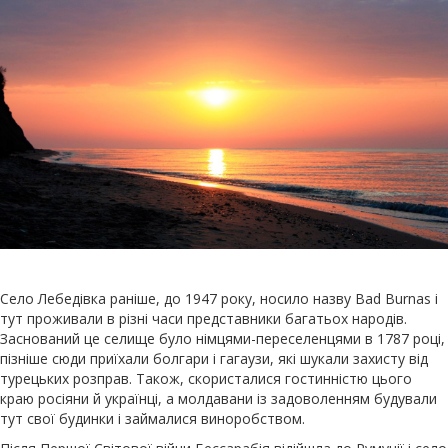
Село Лебедівка раніше, до 1947 року, носило назву Bad Burnas і
тут проживали в різні часи представники багатьох народів.
Заснований це селище було німцями-переселенцями в 1787 році,
пізніше сюди приїхали болгари і гагаузи, які шукали захисту від
турецьких розправ. Також, скористалися гостинністю цього
краю росіяни й українці, а молдавани із задоволенням будували
тут свої будинки і займалися виноробством.