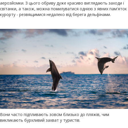
аерозйомки. З цього обриву дуже красиво виглядають заходи і
світанки, а також, можна помилуватися однією з явних пам'яток
курорту - резвящимися недалеко від берега дельфінами.
Вони часто підпливають зовсім близько до пляжів, чим
викликають бурхливий захват у туристів.