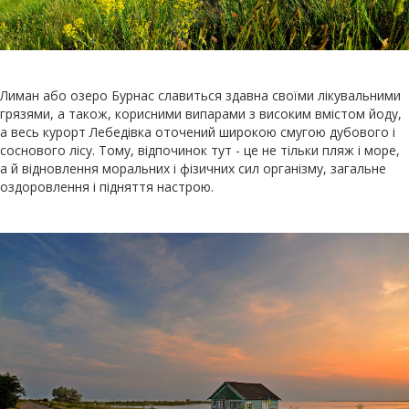
Лиман або озеро Бурнас славиться здавна своїми лікувальними
грязями, а також, корисними випарами з високим вмістом йоду,
а весь курорт Лебедівка оточений широкою смугою дубового і
соснового лісу. Тому, відпочинок тут - це не тільки пляж і море,
а й відновлення моральних і фізичних сил організму, загальне
оздоровлення і підняття настрою.