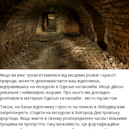
Якщо ви вже трохи втомилися від місцевих розваг і красот
природи, можете урізноманітнити ваш відпочинок,
відправившись на екскурсію в Одеські катакомби. Місце дійсно
унікальне і неймовірно яскраве. Про нього ми докладно
розповіли в матеріалі Одеські катакомби - місто під містом
Також, на базах відпочинку і просто на пляжах в Лебедівці вам
запропонують з'їздити на екскурсію в Білгород-Дністровську
фортецю. Якщо маєте в своєму розпорядженні часом і вільними
грошима не пропустіть таку можливість. Ця фортифікаційна