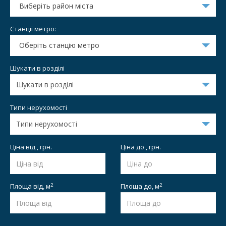
Виберіть район міста
Станції метро:
Оберіть станцію метро
Шукати в розділі
Типи нерухомості
Ціна від , грн.
Ціна до , грн.
2
2
Площа від,
м
Площа до,
м