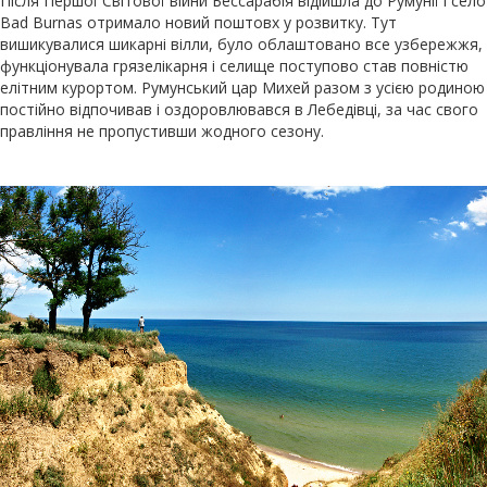
Після Першої Світової війни Бессарабія відійшла до Румунії і село
Bad Burnas отримало новий поштовх у розвитку. Тут
вишикувалися шикарні вілли, було облаштовано все узбережжя,
функціонувала грязелікарня і селище поступово став повністю
елітним курортом. Румунський цар Михей разом з усією родиною
постійно відпочивав і оздоровлювався в Лебедівці, за час свого
правління не пропустивши жодного сезону.