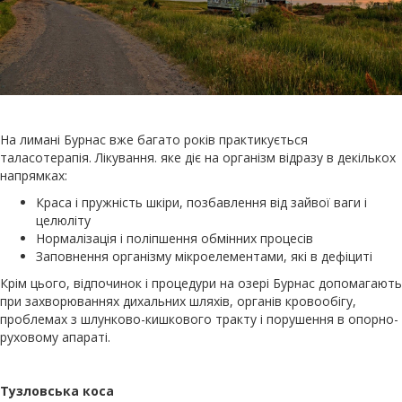
На лимані Бурнас вже багато років практикується
таласотерапія. Лікування. яке діє на організм відразу в декількох
напрямках:
Краса і пружність шкіри, позбавлення від зайвої ваги і
целюліту
Нормалізація і поліпшення обмінних процесів
Заповнення організму мікроелементами, які в дефіциті
Крім цього, відпочинок і процедури на озері Бурнас допомагають
при захворюваннях дихальних шляхів, органів кровообігу,
проблемах з шлунково-кишкового тракту і порушення в опорно-
руховому апараті.
Тузловська коса