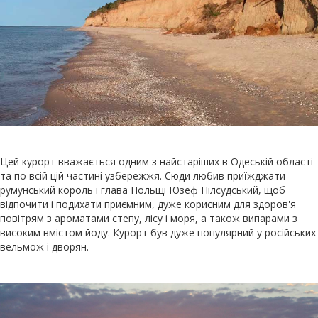
Цей курорт вважається одним з найстаріших в Одеській області
та по всій цій частині узбережжя. Сюди любив приїжджати
румунський король і глава Польщі Юзеф Пілсудський, щоб
відпочити і подихати приємним, дуже корисним для здоров'я
повітрям з ароматами степу, лісу і моря, а також випарами з
високим вмістом йоду. Курорт був дуже популярний у російських
вельмож і дворян.