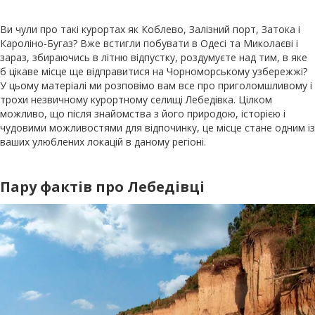
Ви чули про такі курортах як Коблево, Залізний порт, Затока і
Кароліно-Бугаз? Вже встигли побувати в Одесі та Миколаєві і
зараз, збираючись в літню відпустку, роздумуєте над тим, в яке
б цікаве місце ще відправитися на Чорноморському узбережжі?
У цьому матеріалі ми розповімо вам все про приголомшливому і
трохи незвичному курортному селищі Лебедівка. Цілком
можливо, що після знайомства з його природою, історією і
чудовими можливостями для відпочинку, це місце стане одним із
ваших улюблених локацій в даному регіоні.
Пару фактів про Лебедівці