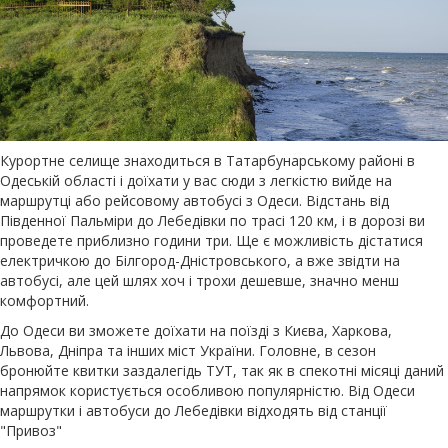
Курортне селище знаходиться в Татарбунарському районі в
Одеській області і доїхати у вас сюди з легкістю вийде на
маршрутці або рейсовому автобусі з Одеси. Відстань від
Південної Пальміри до Лебедівки по трасі 120 км, і в дорозі ви
проведете приблизно години три. Ще є можливість дістатися
електричкою до Білгород-Дністровського, а вже звідти на
автобусі, але цей шлях хоч і трохи дешевше, значно менш
комфортний.
До Одеси ви зможете доїхати на поїзді з Києва, Харкова,
Львова, Дніпра та інших міст України. Головне, в сезон
бронюйте квитки заздалегідь ТУТ, так як в спекотні місяці даний
напрямок користується особливою популярністю. Від Одеси
маршрутки і автобуси до Лебедівки відходять від станції
"Привоз"