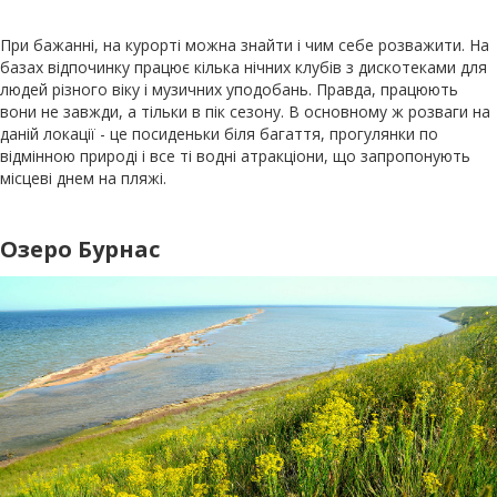
При бажанні, на курорті можна знайти і чим себе розважити. На
базах відпочинку працює кілька нічних клубів з дискотеками для
людей різного віку і музичних уподобань. Правда, працюють
вони не завжди, а тільки в пік сезону. В основному ж розваги на
даній локації - це посиденьки біля багаття, прогулянки по
відмінною природі і все ті водні атракціони, що запропонують
місцеві днем ​​на пляжі.
Озеро Бурнас