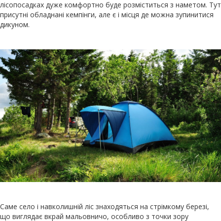
лісопосадках дуже комфортно буде розміститься з наметом. Тут
присутні обладнані кемпінги, але є і місця де можна зупинитися
дикуном.
Саме село і навколишній ліс знаходяться на стрімкому березі,
що виглядає вкрай мальовничо, особливо з точки зору