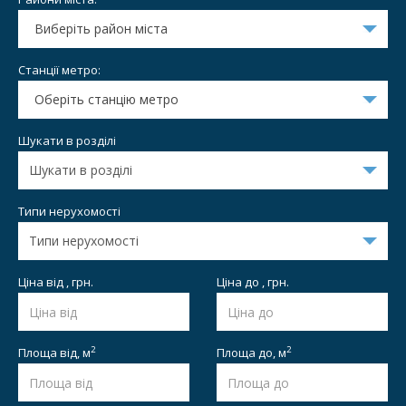
Виберіть район міста
Станції метро:
Оберіть станцію метро
Шукати в розділі
Типи нерухомості
Ціна від , грн.
Ціна до , грн.
2
2
Площа від,
м
Площа до,
м