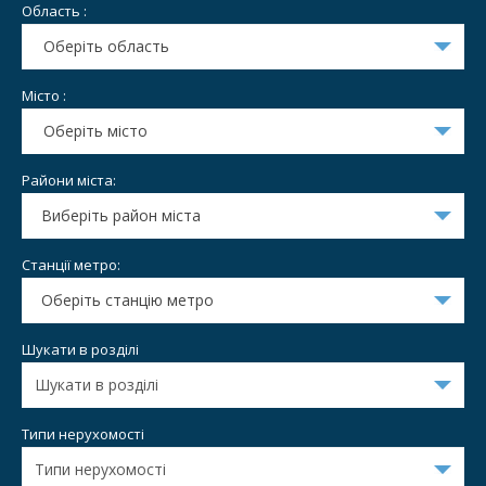
Область :
Оберіть область
Місто :
Оберіть місто
Райони міста:
Виберіть район міста
Станції метро:
Оберіть станцію метро
Шукати в розділі
Типи нерухомості