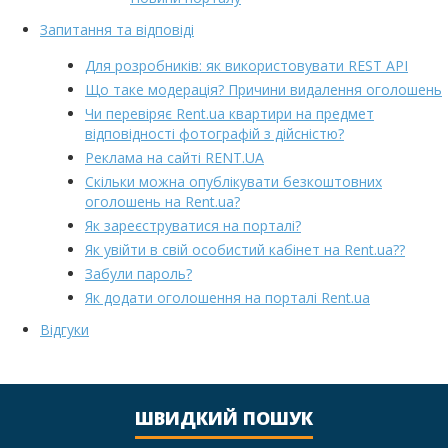
Запитання та відповіді
Для розробників: як використовувати REST API
Що таке модерація? Причини видалення оголошень
Чи перевіряє Rent.ua квартири на предмет
відповідності фотографій з дійсністю?
Реклама на сайті RENT.UA
Скільки можна опублікувати безкоштовних
оголошень на Rent.ua?
Як зареєструватися на порталі?
Як увійти в свій особистий кабінет на Rent.ua??
Забули пароль?
Як додати оголошення на порталі Rent.ua
Відгуки
ШВИДКИЙ ПОШУК