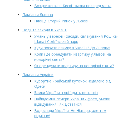
Воздвиженка в Києві - казка посеред міста
Пам'ятки Львова
Площа Старий Ринок у Львові
Події та заходи в Україні
Умань у вересні - хасиди, святкування Рош-ха-
Шана і Софіївський парк
Куди поїхати взимку в Україні? До Львова!
Коли і де орендувати квартиру у Львові на
новорічні свята?
Як орендувати квартиру на новорічні свята?
Пам'ятки України
Курортне - райський куточок недалеко від
Одеси
Замки України в які їздить весь світ
Найвідоміші печери України - фото, умови
відвідування і як дістатися
Водоспади України. Не Ніагара, але теж
відмінно!