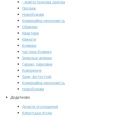
- довгострокова оренда
Продаж
Новобудови
Комерційна нерухомість
Обміняю
Квартири
Кімнати
Будинки
Частина будинку
Земельні ділянки
Гаражі, парковки
Коворкінги
Зали, фотостудії
Комерційна нерухомість
Новобудови
Додатково
Додати оголошення
Клієнтська угода