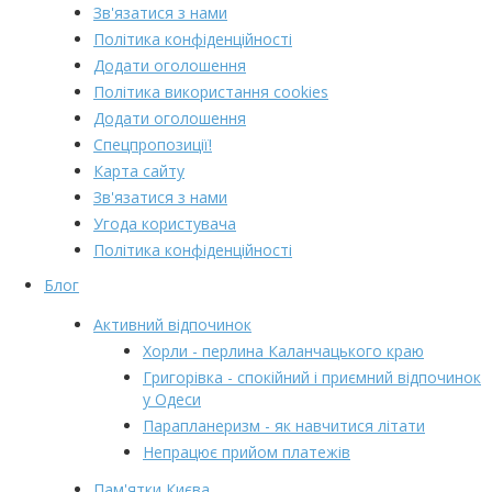
Зв'язатися з нами
Політика конфіденційності
Додати оголошення
Політика використання cookies
Додати оголошення
Спецпропозиції!
Карта сайту
Зв'язатися з нами
Угода користувача
Політика конфіденційності
Блог
Активний відпочинок
Хорли - перлина Каланчацького краю
Григорівка - спокійний і приємний відпочинок
у Одеси
Парапланеризм - як навчитися літати
Непрацює прийом платежів
Пам'ятки Києва