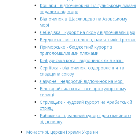
Кошари - відпочинок на Тілігульському лимані
недалеко від моря
Відпочинок в Щасливцево на Азовському
морі
Лебедівка - курорт на якому відпочивали царі
Бердянськ - місто пляжів, пам'ятників і розваг
Приморське - бюджетний курорт з
приголомшливими пляжами
Кінбурнська коса - відпочинок як в казці
Сергіївка - відпочинок, оздоровлення та
спадщина союзу
Лазурне - недорогий відпочинок на морі
Білосарайська коса - все про курортному
селищі
Стрілецьке - чудовий курорт на Арабатській
стрілці
Рибаківка - ідеальний курорт для сімейного
відпочинку
Монастирі, церкви і храми України