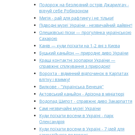
Подорож на безлюдний острів Джарилгач -
відчуй себе Робінзоном
Мигія - рай для рафтингу і не тільки!
Підводні музеї України - незвичайний дайвінг!
Олешківські піски — прогулянка українською
Сахарою
Канів — куди поїхати на 1-2 дні з Києва
Буцький каньйон — природне диво України
Кращі контактні зоопарки України —
справжнє спілкування з природою!
Ворохта - відмінний відпочинок в Карпатах
влітку і взимку!
Вилкове - "Українська Венеція"
Актовський каньйон - Арізона в мініатюрі
Водопад Шипот - справжнє диво Закарпаття
Самі незвичайні музеї України
Куди поїхати восени в Україні - парк
Олександрія
Куди поїхати восени в Україні - 7 ідей для
самостійного подорожі