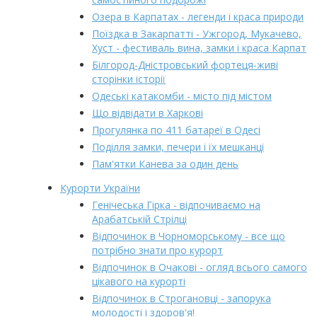
Озера в Карпатах - легенди і краса природи
Поїздка в Закарпатті - Ужгород, Мукачево,
Хуст - фестиваль вина, замки і краса Карпат
Білгород-Дністровський фортеця-живі
сторінки історії
Одеські катакомби - місто під містом
Що відвідати в Харкові
Прогулянка по 411 батареї в Одесі
Поділля замки, печери і їх мешканці
Пам'ятки Канева за один день
Курорти України
Генічеська Гірка - відпочиваємо на
Арабатській Стрілці
Відпочинок в Чорноморському - все що
потрібно знати про курорт
Відпочинок в Очакові - огляд всього самого
цікавого на курорті
Відпочинок в Строгановці - запорука
молодості і здоров'я!