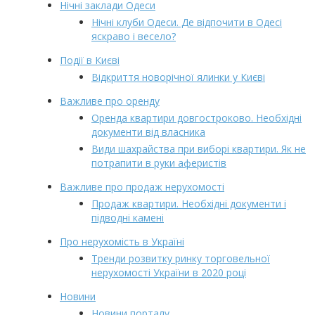
Нічні заклади Одеси
Нічні клуби Одеси. Де відпочити в Одесі
яскраво і весело?
Події в Києві
Відкриття новорічної ялинки у Києві
Важливе про оренду
Оренда квартири довгостроково. Необхідні
документи від власника
Види шахрайства при виборі квартири. Як не
потрапити в руки аферистів
Важливе про продаж нерухомості
Продаж квартири. Необхідні документи і
підводні камені
Про нерухомість в Україні
Тренди розвитку ринку торговельної
нерухомості України в 2020 році
Новини
Новини порталу