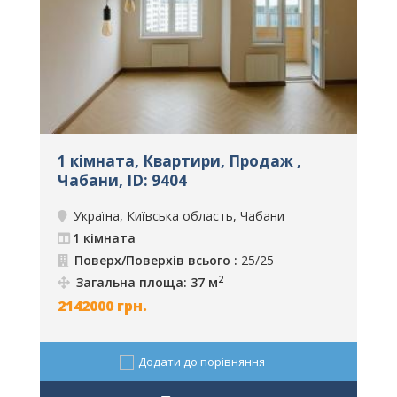
1 кімната, Квартири, Продаж ,
К
Чабани, ID: 9404
у
Україна, Київська область, Чабани
1 кімната
Поверх/Поверхів всього :
25/25
2
Загальна площа: 37 м
2142000
грн.
8
Додати до порівняння