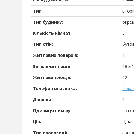
Тип:
втор
Тип будинку:
окре
Кількість кімнат:
3
Тип стін:
бутов
Житлових поверхів:
1
2
Загальна площа:
68 м
Житлова площа:
62
Телефон власника:
Пока
Ділянка :
6
Одиниця виміру:
сотка
Ціна:
Ціна 
Тип пропозиції:
від в