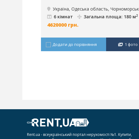
Україна, Одеська область, Чорноморськ
2
6 кімнат
Загальна площа: 180 м
4620000
грн.
Додати до порівняння
1 фото
Rent.ua - всеукраїнський портал нерухомості №1. Купити,