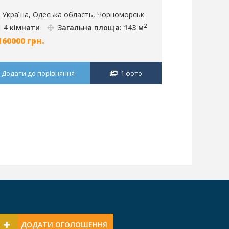
Україна, Одеська область, Чорноморськ
Україна, О
2
4 кімнати
Загальна площа: 143 м
3 кімнати
160000
грн.
1700000
грн
Додати до порівняння
1 фото
Додати до п
ДОДАТИ ОГОЛОШЕННЯ