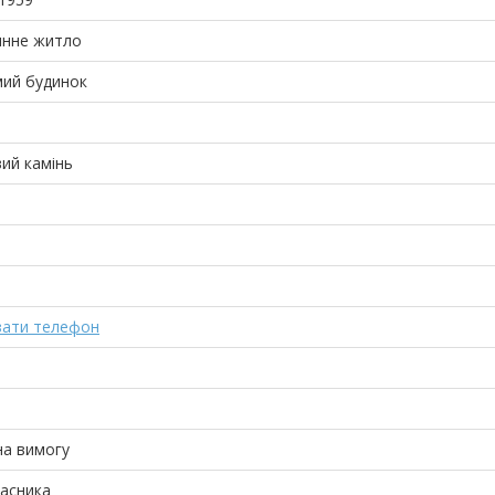
инне житло
мий будинок
ий камінь
зати телефон
на вимогу
ласника