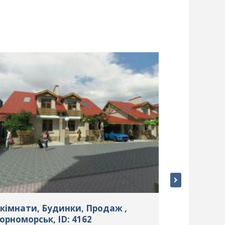
 кімнати, Будинки, Продаж ,
3 кімнати,
орноморськ, ID: 4162
Чорноморсь