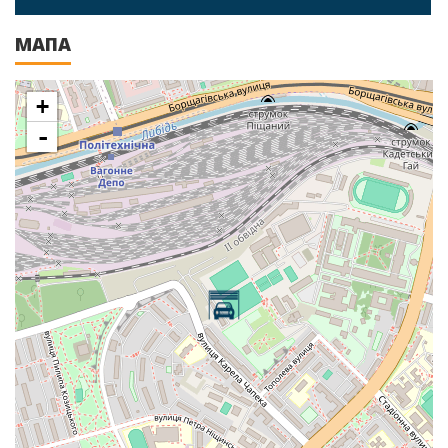
МАПА
+
-