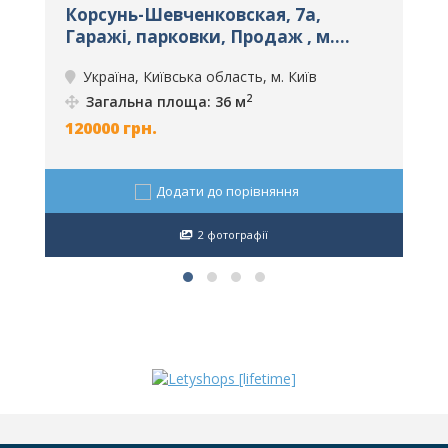
,
Корсунь-Шевченковская, 7а,
п
Гаражі, парковки, Продаж , м.
п
Київ, ID: 2756
2
Україна, Київська область, м. Київ
2
Загальна площа: 36 м
120000
грн.
6
Додати до порівняння
2 фотографії