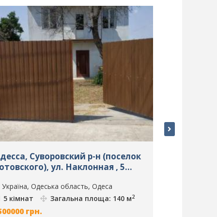
десса, Суворовский р-н (поселок
4 кімнати,
отовского), ул. Наклонная , 5
Одеса, ID:
імнат, Будинки, Продаж , Одеса,
Україна, Одеська область, Одеса
Україна, Од
D: 5408
2
5 кімнат
Загальна площа: 140 м
4 кімнати
500000
грн.
2880000
грн