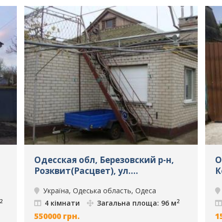
Одесская обл, Березовский р-н,
О
Розквит(Расцвет), ул.
К
Юбилейная, 4 кімнати, Будинки,
к
Україна, Одеська область, Одеса
Продаж , Одеса, ID: 5065
I
2
2
4 кімнати
Загальна площа: 96 м
550000
грн.
1