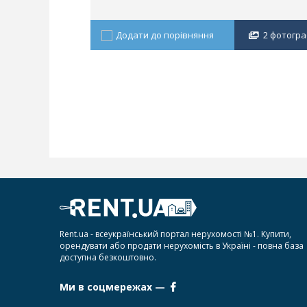
Додати до порівняння
2 фотограф
Rent.ua - всеукраїнський портал нерухомості №1. Купити,
орендувати або продати нерухомість в Україні - повна база
доступна безкоштовно.
Ми в соцмережах —