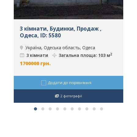
3 кімнати, Будинки, Продаж ,
6
Одеса, ID: 5580
О
Україна, Одеська область, Одеса
2
3 кімнати
Загальна площа: 103 м
1700000
грн.
1
Додати до порівняння
2 фотографії