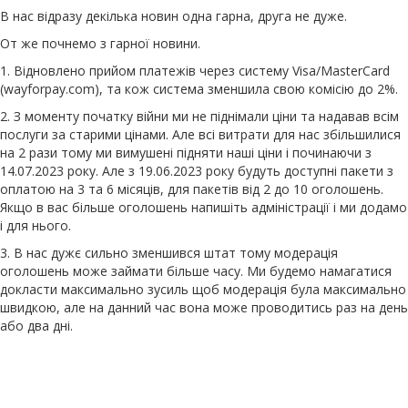
В нас відразу декілька новин одна гарна, друга не дуже.
От же почнемо з гарної новини.
1. Відновлено прийом платежів через систему Visa/MasterCard
(wayforpay.com), та кож система зменшила свою комісію до 2%.
2. З моменту початку війни ми не піднімали ціни та надавав всім
послуги за старими цінами. Але всі витрати для нас збільшилися
на 2 рази тому ми вимушені підняти наші ціни і починаючи з
14.07.2023 року. Але з 19.06.2023 року будуть доступні пакети з
оплатою на 3 та 6 місяців, для пакетів від 2 до 10 оголошень.
Якщо в вас більше оголошень напишіть адміністрації і ми додамо
і для нього.
3. В нас дужє сильно зменшився штат тому модерація
оголошень може займати більше часу. Ми будемо намагатися
докласти максимально зусиль щоб модерація була максимально
швидкою, але на данний час вона може проводитись раз на день
або два дні.