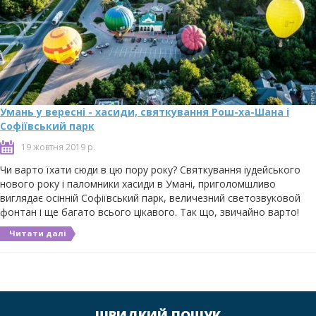
Умань у вересні - хасиди, святкування Рош-ха-Шана і
Софіївський парк
19 жовтня 2019 р.
Чи варто їхати сюди в цю пору року? Святкування іудейського
нового року і паломники хасиди в Умані, приголомшливо
виглядає осінній Софіївський парк, величезний светозвуковой
фонтан і ще багато всього цікавого. Так що, звичайно варто!
Читати далі
ШВИДКИЙ ПОШУК