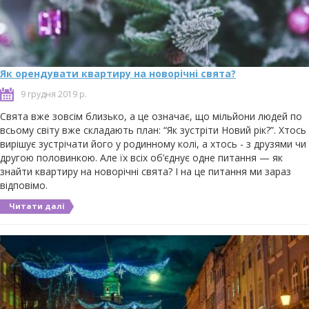
Як орендувати квартиру на новорічні свята?
9 грудня 2019 р.
Свята вже зовсім близько, а це означає, що мільйони людей по
всьому світу вже складають план: “Як зустріти Новий рік?”. Хтось
вирішує зустрічати його у родинному колі, а хтось - з друзями чи
другою половинкою. Але їх всіх об’єднує одне питання — як
знайти квартиру на новорічні свята? І на це питання ми зараз
відповімо.
Читати далі