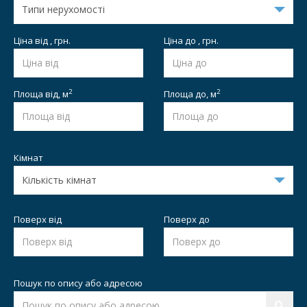
Ціна від , грн.
Ціна до , грн.
2
2
Площа від,
м
Площа до,
м
Кімнат
Поверх від
Поверх до
Пошук по опису або адресою