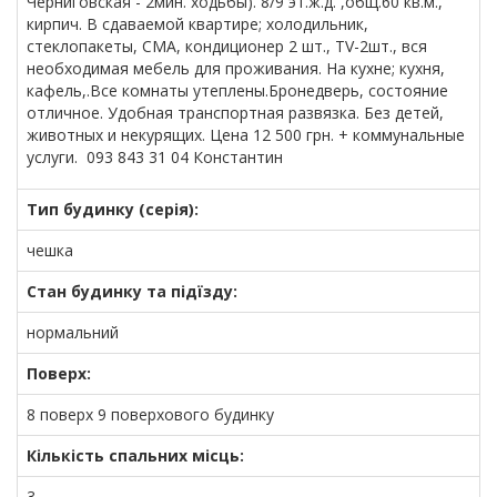
Черниговская - 2мин. ходьбы). 8/9 эт.ж.д. ,общ.60 кв.м.,
кирпич. В сдаваемой квартире; холодильник,
стеклопакеты, СМА, кондиционер 2 шт., TV-2шт., вся
необходимая мебель для проживания. На кухне; кухня,
кафель,.Все комнаты утеплены.Бронедверь, состояние
отличное. Удобная транспортная развязка. Без детей,
животных и некурящих. Цена 12 500 грн. + коммунальные
услуги. 093 843 31 04 Константин
Тип будинку (серія):
чешка
Стан будинку та підїзду:
нормальний
Поверх:
8 поверх 9 поверхового будинку
Кількість спальних місць:
3