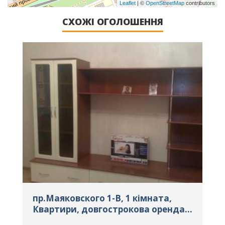
Leaflet
| ©
OpenStreetMap
contributors
СХОЖІ ОГОЛОШЕННЯ
пр.Маяковского 1-В, 1 кімната,
З
а
Квартири, довгострокова оренда,
К
м. Київ, ID: 2126
м