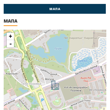
МАПА
МАПА
+
-