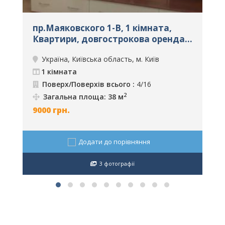
пр.Маяковского 1-В, 1 кімната,
П
а
Квартири, довгострокова оренда,
К
м. Київ, ID: 2126
м
Україна, Київська область, м. Київ
1 кімната
Поверх/Поверхів всього :
4/16
2
Загальна площа: 38 м
9000
грн.
1
Додати до порівняння
3 фотографії