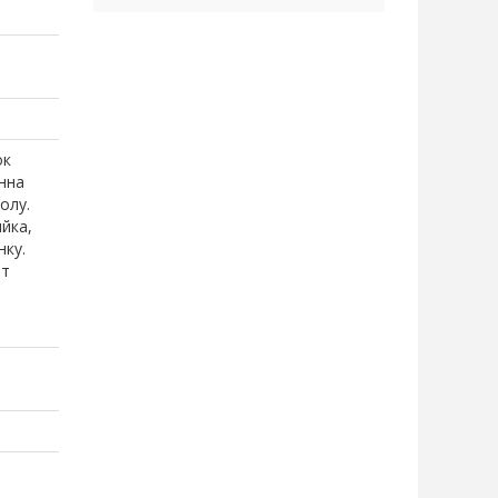
ок
анна
олу.
йка,
нку.
ат