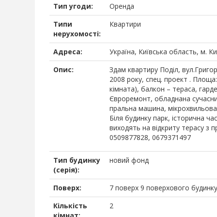
Тип угоди:
Оренда
Типи
Квартири
нерухомості:
Адреса:
Україна, Київська область, м. К
Опис:
Здам квартиру Поділ, вул.Григор
2008 року, спец. проект . Площа:
кімната), балкон – тераса, гар
Євроремонт, обладнана сучасни
пральна машина, мікрохвильова 
Біля будинку парк, історична ч
виходять на відкриту терасу з п
0509877828, 0679371497
Тип будинку
новий фонд
(серія):
Поверх:
7 поверх 9 поверхового будинк
Кількість
2
кімнат: