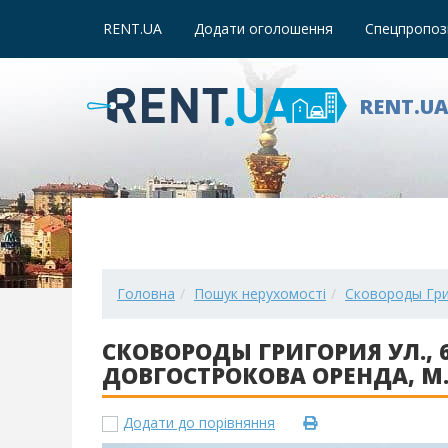
RENT.UA
Додати оголошення
Спецпропози
RENT.U
Головна
Пошук нерухомості
Сковороды Григ
СКОВОРОДЫ ГРИГОРИЯ УЛ., 6
ДОВГОСТРОКОВА ОРЕНДА, М. К
Додати до порівняння