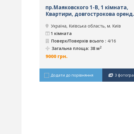
пр.Маяковского 1-В, 1 кімната,
Квартири, довгострокова оренд
м. Київ, ID: 2126
Україна, Київська область, м. Київ
1 кімната
Поверх/Поверхів всього :
4/16
2
Загальна площа: 38 м
9000
грн.
Додати до порівняння
3 фотограф