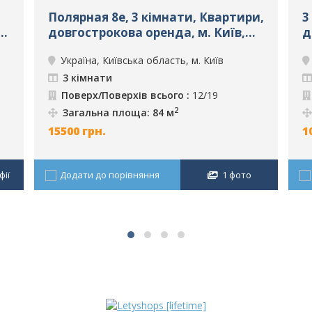
Полярная 8е, 3 кімнати, Квартири,
3
а,
довгострокова оренда, м. Київ,
д
ID: 996
I
Україна, Київська область, м. Київ
3 кімнати
Поверх/Поверхів всього :
12/19
2
Загальна площа: 84 м
15500
грн.
1
ії
Додати до порівняння
1 фото