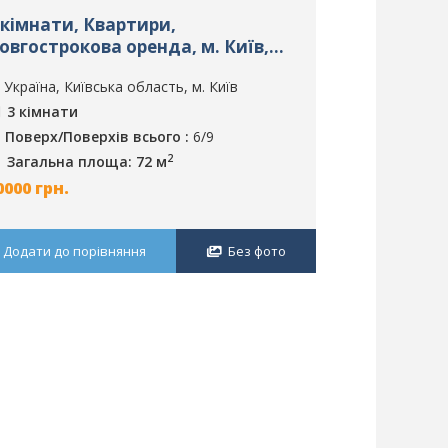
 кімнати, Квартири,
вул. Іоанна
овгострокова оренда, м. Київ,
кімнати, 
D: 1946
довгострок
Україна, Київська область, м. Київ
Україна, Ки
ID: 1272
3 кімнати
3 кімнати
Поверх/Поверхів всього :
6/9
Поверх/По
2
Загальна площа: 72 м
Загальна 
0000
грн.
62500
грн.
Додати до порівняння
Без фото
Додати до п