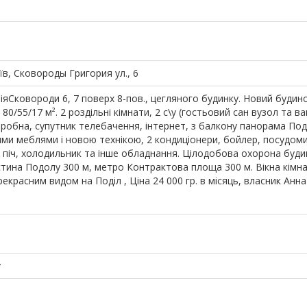
иїв, Сковороды Григория ул., 6
іяСковороди 6, 7 поверх 8-пов., цегляного будинку. Новий будин
 80/55/17 м². 2 роздільні кімнати, 2 с\у (гостьовий сан вузол та в
деробна, супутник телебачення, інтернет, з балкону панорама Под
ми меблями і новою технікою, 2 кондиціонери, бойлер, посудоми
піч, холодильник та інше обладнання. Цілодобова охорона буди
астина Подолу 300 м, метро Контрактова площа 300 м. Вікна кімн
рекрасним видом на Поділ , Ціна 24 000 гр. в місяць, власник Анна
у