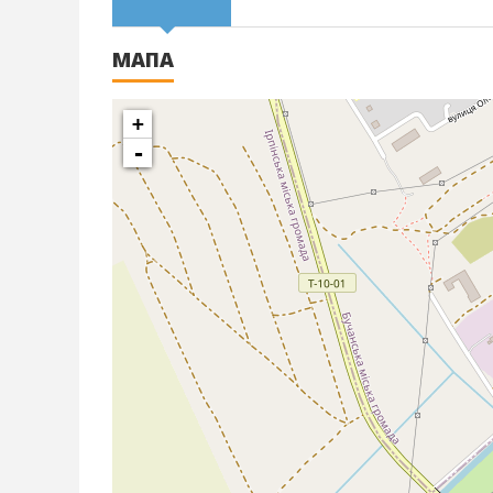
МАПА
+
-