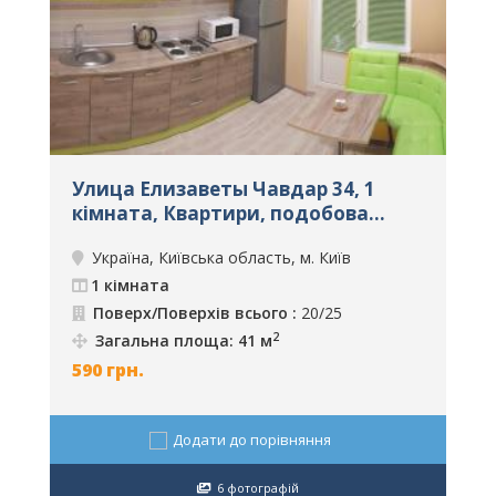
Улица Елизаветы Чавдар 34, 1
У
кімната, Квартири, подобова
к
оренда, м. Київ, ID: 305
о
Україна, Київська область, м. Київ
1 кімната
Поверх/Поверхів всього :
20/25
2
Загальна площа: 41 м
590
грн.
7
Додати до порівняння
6 фотографій