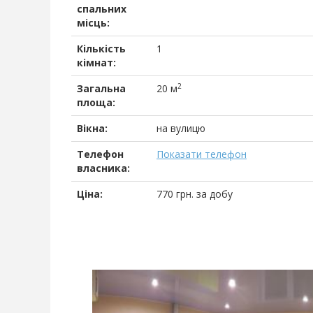
спальних
місць:
Кількість
1
кімнат:
2
Загальна
20 м
площа:
Вікна:
на вулицю
Телефон
Показати телефон
власника:
Ціна:
770
грн.
за добу