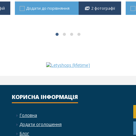
фій
Додати до порівняння
2 фотографії
КОРИСНА ІНФОРМАЦІЯ
Головна
Додати оголошення
Блог