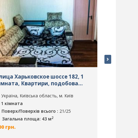
лица Харьковское шоссе 182, 1
Улица Кири
імната, Квартири, подобова
Квартири,
ренда, м. Київ, ID: 275
Київ, ID: 1
Україна, Київська область, м. Київ
Україна, Ки
1 кімната
1 кімната
Поверх/Поверхів всього :
21/25
Поверх/По
2
Загальна площа: 43 м
Загальна 
00
грн.
500
грн.