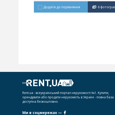
Додати до порівняння
6 фотогра
Rent.ua - всеукраїнський портал нерухомості №1. Купити,
орендувати або продати нерухомість в Україні - повна база
доступна безкоштовно.
Ми в соцмережах —