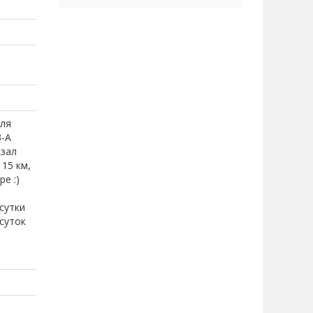
ля
3-А
кзал
15 км,
е :)
сутки
 суток