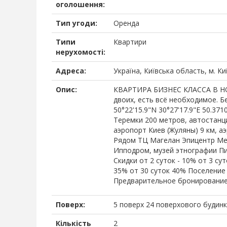
оголошення:
Тип угоди:
Оренда
Типи
Квартири
нерухомості:
Адреса:
Україна, Київська область, м. К
Опис:
КВАРТИРА БИЗНЕС КЛАССА В НО
двоих, есть всё необходимое. Б
50°22'15.9"N 30°27'17.9"E 50.3
Теремки 200 метров, автостанци
аэропорт Киев (Жуляны) 9 км, аэ
Рядом ТЦ Магелан Эпицентр Мет
Ипподром, музей этнографии Пи
Скидки от 2 суток - 10% от 3 сут
35% от 30 суток 40% Поселение 
Предварительное бронирование 
Поверх:
5 поверх 24 поверхового будинк
Кількість
2