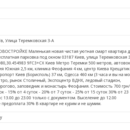
иїв, Улица Теремковская 3-А
ВОСТРОЙКЕ Маленькая новая чистая уютная смарт квартира д
есплатная парковка под окном 03187 Киев, улица Теремковская 
71080,30.454983 9FC3+CX Киев Метро Теремки 500 метров, автово
я Южная 2,5 км, клиника Феофания 4 км, центр Киева Крещатик 
ропорт Киев (Борисполь) 37 км, Одесса 460 км (3 часа и вы на мор
ро, рынок Столичный, Экспоцентр ВДНХ, ледовый стадион,
рогово, заповедник и монастырь Феофания. Стоимость 700 грн/
ок - 15% от 4 суток - 20% от 7 суток - 25% от 15 суток 30% от 23
с 13.00 до 23.00 только с документом. Выселение до 12.00
предоплата 30% В квартире не курим и не шумим.
у