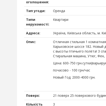
оголошення:
Тип угоди:
Оренда
Типи
Квартири
нерухомості:
Адреса:
Україна, Київська область, м. К
Опис:
Отличная стильная 1 комнатная 
Харьковское шоссе 182. Новый д
с высоты птичьего полёта! 3 сп
Стиральная машина, Утюг, Фен, 
Цена: 600-750 грн.сутки(варьир
почасово - 100 грн/час
Новый Год: 2000-4000 грн.
Поверх:
21 поверх 25 поверхового буди
Кількість
3