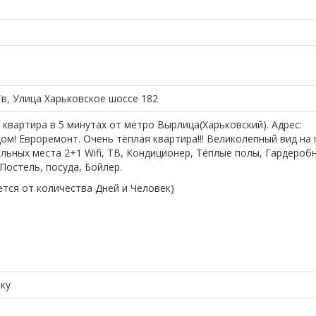
иїв, Улица Харьковское шоссе 182
квартира в 5 минутах от метро Вырлица(Харьковский). Адрес:
ом! Евроремонт. Очень тёплая квартира!!! Великолепный вид на
альных места 2+1 Wifi, ТВ, Кондиционер, Тёплые полы, Гардероб
Постель, посуда, Бойлер.
уется от количества Дней и Человек)
нку