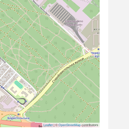
Leaflet
| ©
OpenStreetMap
contributors