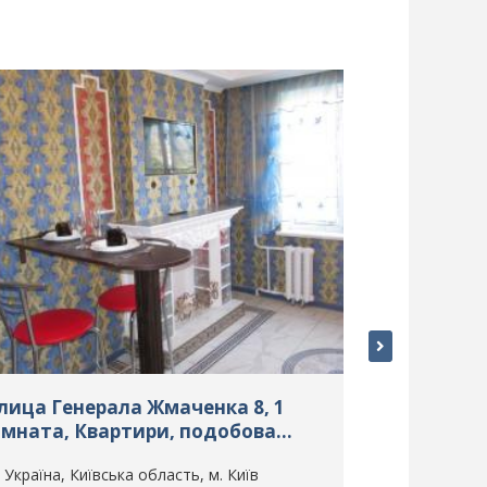
лица Генерала Жмаченка 8, 1
Улица Тере
імната, Квартири, подобова
кімната, 
ренда, м. Київ, ID: 262
оренда, м. 
Україна, Київська область, м. Київ
Україна, Ки