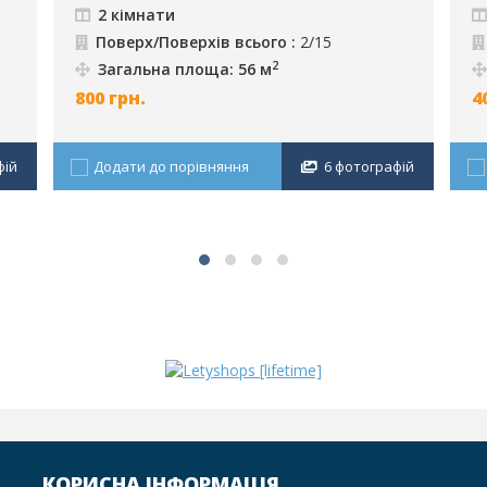
2 кімнати
Поверх/Поверхів всього :
2/15
2
Загальна площа: 56 м
800
грн.
4
фій
Додати до порівняння
6 фотографій
КОРИСНА ІНФОРМАЦІЯ