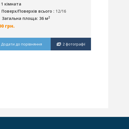
1 кімната
1 кімната
Поверх/Поверхів всього :
12/16
Поверх/По
2
Загальна площа: 36 м
Загальна 
00
грн.
770
грн.
Додати до порівняння
2 фотографії
Додати до п