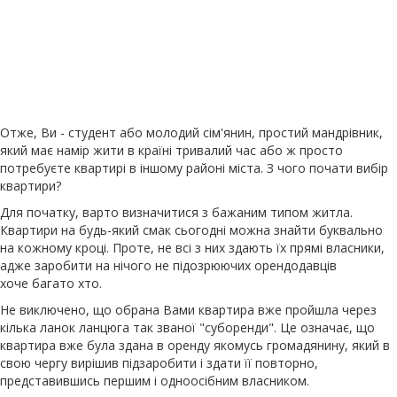
Отже, Ви - студент або молодий сім'янин, простий мандрівник,
який має намір жити в країні тривалий час або ж просто
потребуєте квартирі в іншому районі міста. З чого почати вибір
квартири?
Для початку, варто визначитися з бажаним типом житла.
Квартири на будь-який смак сьогодні можна знайти буквально
на кожному кроці. Проте, не всі з них здають їх прямі власники,
адже заробити на нічого не підозрюючих орендодавців
хоче багато хто.
Не виключено, що обрана Вами квартира вже пройшла через
кілька ланок ланцюга так званої "суборенди". Це означає, що
квартира вже була здана в оренду якомусь громадянину, який в
свою чергу вирішив підзаробити і здати її повторно,
представившись першим і одноосібним власником.