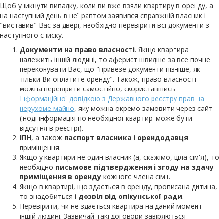
Щоб уникнути випадку, коли ви вже взяли квартиру в оренду, а
на наступний день в неї раптом заявився справжній власник і
"виставив" Вас за двері, необхідно перевірити всі документи з
наступного списку.
Документи на право власності
. Якщо квартира
належить іншій людині, то аферист швидше за все почне
переконувати Вас, що "привезе документи пізніше, як
тільки Ви оплатите оренду". Також, право власності
можна перевірити самостійно, скориставшись
Інформаційної довідкою з Державного реєстру прав на
нерухоме майно
, яку можна окремо замовити через сайт
(іноді інформація по необхідної квартирі може бути
відсутня в реєстрі).
ІПН
, а також
паспорт власника і орендодавця
приміщення.
Якщо у квартири не один власник (а, скажімо, ціла сім'я), то
необхідно
письмове підтвердження і згоду на здачу
приміщення в оренду
кожного члена сім'ї.
Якщо в квартирі, що здається в оренду, прописана дитина,
то знадобиться і
дозвіл від опікунської ради
.
Перевірити, чи не здається квартира на даний момент
іншій людині. Зазвичай такі договори завіряються