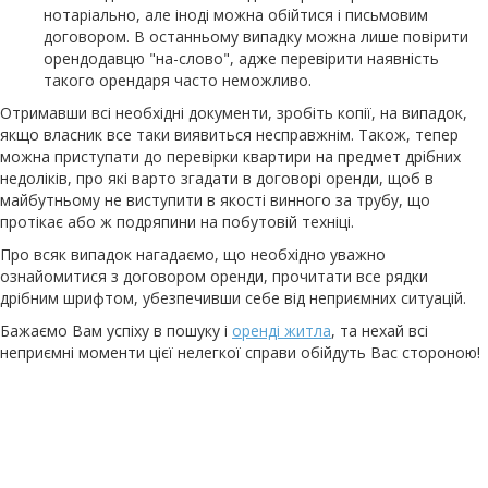
нотаріально, але іноді можна обійтися і письмовим
договором. В останньому випадку можна лише повірити
орендодавцю "на-слово", адже перевірити наявність
такого орендаря часто неможливо.
Отримавши всі необхідні документи, зробіть копії, на випадок,
якщо власник все таки виявиться несправжнім. Також, тепер
можна приступати до перевірки квартири на предмет дрібних
недоліків, про які варто згадати в договорі оренди, щоб в
майбутньому не виступити в якості винного за трубу, що
протікає або ж подряпини на побутовій техніці.
Про всяк випадок нагадаємо, що необхідно уважно
ознайомитися з договором оренди, прочитати все рядки
дрібним шрифтом, убезпечивши себе від неприємних ситуацій.
Бажаємо Вам успіху в пошуку і
оренді житла
, та нехай всі
неприємні моменти цієї нелегкої справи обійдуть Вас стороною!